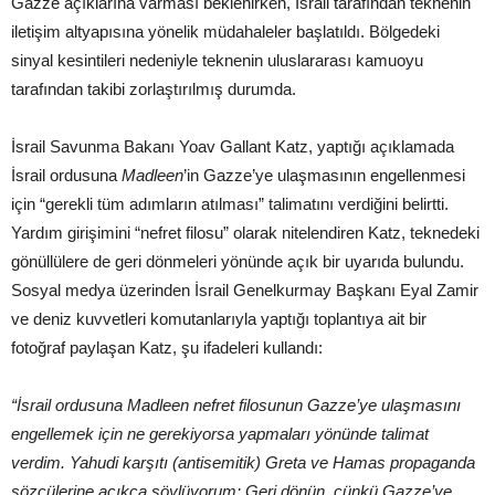
Gazze açıklarına varması beklenirken, İsrail tarafından teknenin
iletişim altyapısına yönelik müdahaleler başlatıldı. Bölgedeki
sinyal kesintileri nedeniyle teknenin uluslararası kamuoyu
tarafından takibi zorlaştırılmış durumda.
İsrail Savunma Bakanı Yoav Gallant Katz, yaptığı açıklamada
İsrail ordusuna
Madleen
’in Gazze’ye ulaşmasının engellenmesi
için “gerekli tüm adımların atılması” talimatını verdiğini belirtti.
Yardım girişimini “nefret filosu” olarak nitelendiren Katz, teknedeki
gönüllülere de geri dönmeleri yönünde açık bir uyarıda bulundu.
Sosyal medya üzerinden İsrail Genelkurmay Başkanı Eyal Zamir
ve deniz kuvvetleri komutanlarıyla yaptığı toplantıya ait bir
fotoğraf paylaşan Katz, şu ifadeleri kullandı:
“İsrail ordusuna Madleen nefret filosunun Gazze’ye ulaşmasını
engellemek için ne gerekiyorsa yapmaları yönünde talimat
verdim. Yahudi karşıtı (antisemitik) Greta ve Hamas propaganda
sözcülerine açıkça söylüyorum: Geri dönün, çünkü Gazze’ye