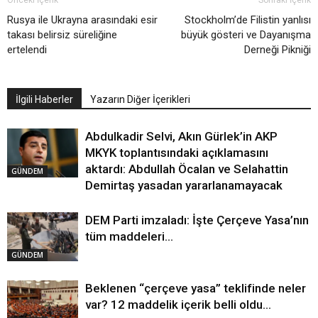
Önceki İçerik
Sonraki İçerik
Rusya ile Ukrayna arasındaki esir
Stockholm’de Filistin yanlısı
takası belirsiz süreliğine
büyük gösteri ve Dayanışma
ertelendi
Derneği Pikniği
İlgili Haberler
Yazarın Diğer İçerikleri
Abdulkadir Selvi, Akın Gürlek’in AKP
MKYK toplantısındaki açıklamasını
aktardı: Abdullah Öcalan ve Selahattin
GÜNDEM
Demirtaş yasadan yararlanamayacak
DEM Parti imzaladı: İşte Çerçeve Yasa’nın
tüm maddeleri…
GÜNDEM
Beklenen “çerçeve yasa” teklifinde neler
var? 12 maddelik içerik belli oldu…