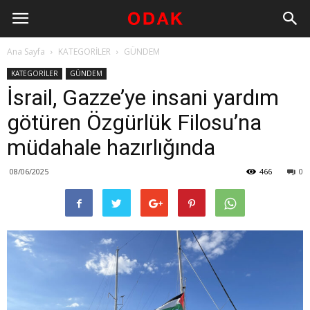
Ana Sayfa
KATEGORİLER
GÜNDEM
KATEGORİLER
GÜNDEM
İsrail, Gazze’ye insani yardım
götüren Özgürlük Filosu’na
müdahale hazırlığında
08/06/2025
466
0