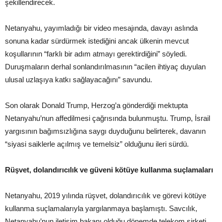
şekillendirecek.
Netanyahu, yayımladığı bir video mesajında, davayı aslında
sonuna kadar sürdürmek istediğini ancak ülkenin mevcut
koşullarının “farklı bir adım atmayı gerektirdiğini” söyledi.
Duruşmaların derhal sonlandırılmasının “acilen ihtiyaç duyulan
ulusal uzlaşıya katkı sağlayacağını” savundu.
Son olarak Donald Trump, Herzog’a gönderdiği mektupta
Netanyahu’nun affedilmesi çağrısında bulunmuştu. Trump, İsrail
yargısının bağımsızlığına saygı duyduğunu belirterek, davanın
“siyasi saiklerle açılmış ve temelsiz” olduğunu ileri sürdü.
Rüşvet, dolandırıcılık ve güveni kötüye kullanma suçlamaları
Netanyahu, 2019 yılında rüşvet, dolandırıcılık ve görevi kötüye
kullanma suçlamalarıyla yargılanmaya başlamıştı. Savcılık,
Netanyahu’nun iletişim bakanı olduğu dönemde telekom şirketi