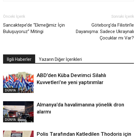
Önceki İçerik
Sonraki İçerik
Sancaktepe’de “Ekmeğimiz İçin
Göteborg’da Filistin’le
Buluşuyoruz” Mitingi
Dayanışma: Sadece Ukraynalı
Çocuklar mı Var?
İlgili Haberler
Yazarın Diğer İçerikleri
ABD’den Küba Devrimci Silahlı
Kuvvetleri’ne yeni yaptırımlar
DÜNYA
Almanya’da havalimanına yönelik dron
alarmı
DÜNYA
Polis Tarafından Katledilen Thodoris için