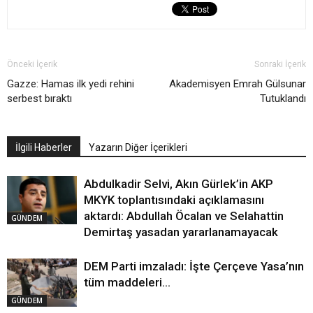
Önceki İçerik
Sonraki İçerik
Gazze: Hamas ilk yedi rehini
Akademisyen Emrah Gülsunar
serbest bıraktı
Tutuklandı
İlgili Haberler
Yazarın Diğer İçerikleri
Abdulkadir Selvi, Akın Gürlek’in AKP
MKYK toplantısındaki açıklamasını
aktardı: Abdullah Öcalan ve Selahattin
GÜNDEM
Demirtaş yasadan yararlanamayacak
DEM Parti imzaladı: İşte Çerçeve Yasa’nın
tüm maddeleri…
GÜNDEM