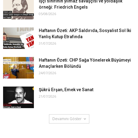
İşçi sınıfının yılmaz savaşçısı ve yoldaşlık
örneği: Friedrich Engels
05/08/2026
Haftanın Özeti: AKP Saldırıda, Sosyalist Sol İki
Yanlış Kutup Etrafında
31/07/2026
Haftanın Özeti: CHP Sağa Yönelerek Büyümeyi
Amaçlarken Bölündü
24/07/2026
Şükrü Erşan, Emek ve Sanat
21/07/2026
Devamını Göster