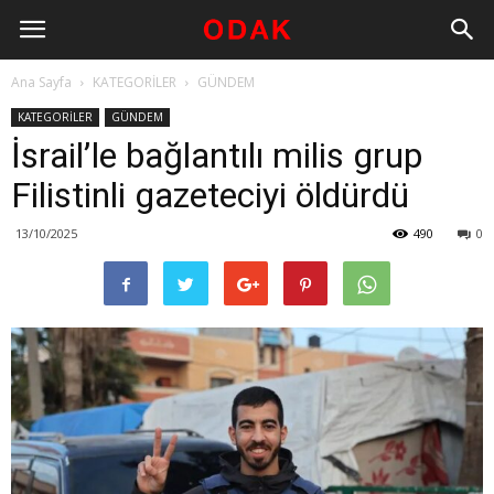
Ana Sayfa
KATEGORİLER
GÜNDEM
KATEGORİLER
GÜNDEM
İsrail’le bağlantılı milis grup
Filistinli gazeteciyi öldürdü
13/10/2025
490
0