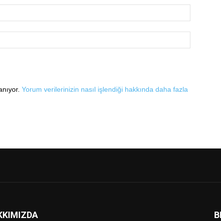
lanıyor.
Yorum verilerinizin nasıl işlendiği hakkında daha fazla
KKIMIZDA
B