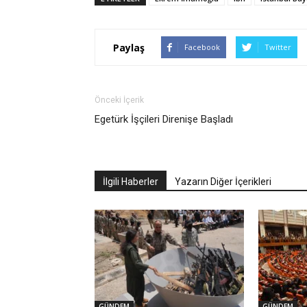
Paylaş
Facebook
Twitter
Önceki İçerik
Egetürk İşçileri Direnişe Başladı
İlgili Haberler
Yazarın Diğer İçerikleri
GÜNDEM
GÜNDEM