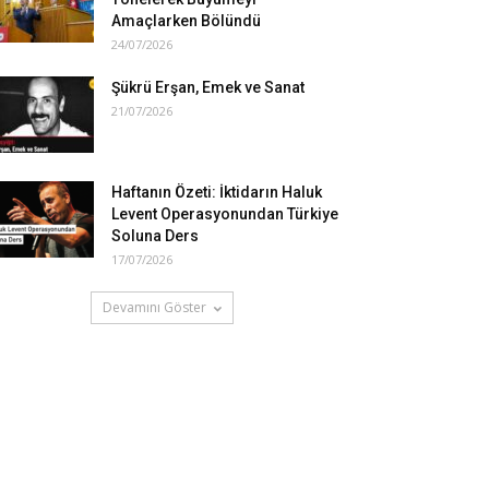
Amaçlarken Bölündü
24/07/2026
Şükrü Erşan, Emek ve Sanat
21/07/2026
Haftanın Özeti: İktidarın Haluk
Levent Operasyonundan Türkiye
Soluna Ders
17/07/2026
Devamını Göster