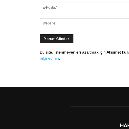
Bu site, istenmeyenleri azaltmak için Akismet kul
bilgi edinin
.
HA