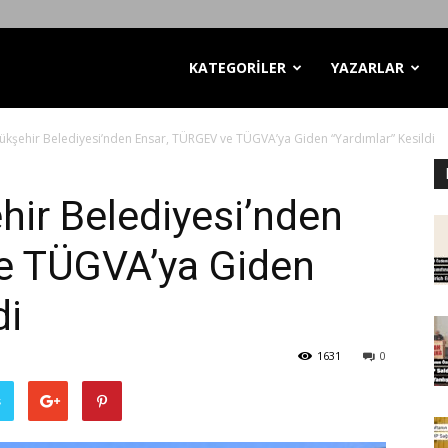
KATEGORİLER
YAZARLAR
ükşehir Belediyesi’nden Ensar, TÜRGEV ve TÜGVA’ya Giden “Yardımlar” Kesildi
hir Belediyesi’nden
e TÜGVA’ya Giden
di
1631
0
ş