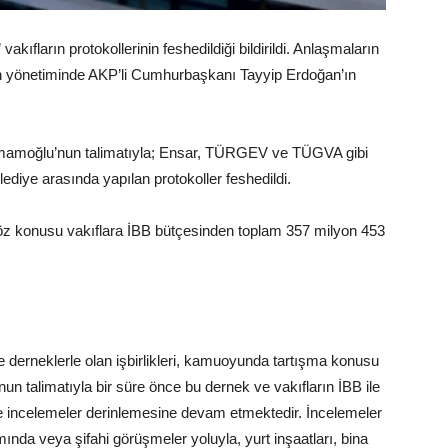
vakıfların protokollerinin feshedildiği bildirildi. Anlaşmaların
 yönetiminde AKP’li Cumhurbaşkanı Tayyip Erdoğan’ın
İmamoğlu’nun talimatıyla; Ensar, TÜRGEV ve TÜGVA gibi
lediye arasında yapılan protokoller feshedildi.
söz konusu vakıflara İBB bütçesinden toplam 357 milyon 453
e derneklerle olan işbirlikleri, kamuoyunda tartışma konusu
 talimatıyla bir süre önce bu dernek ve vakıfların İBB ile
ve incelemeler derinlemesine devam etmektedir. İncelemeler
ında veya şifahi görüşmeler yoluyla, yurt inşaatları, bina