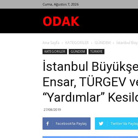
Cuma, Ağustos 7, 2026
Odak
Ana Sayfa
KATEGORİLER
GÜNDEM
İstanbul Büy
Dergisi
KATEGORİLER
GÜNDEM
TÜRKİYE
İstanbul Büyükşe
Ensar, TÜRGEV v
“Yardımlar” Kesil
27/08/2019
Facebook'ta Paylaş
Twitter'da Payla