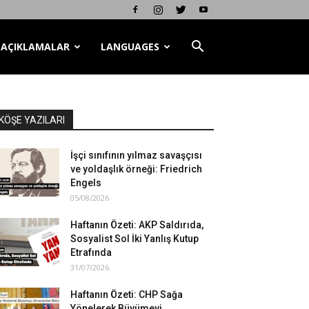
AÇIKLAMALAR
LANGUAGES
KÖŞE YAZILARI
İşçi sınıfının yılmaz savaşçısı
ve yoldaşlık örneği: Friedrich
Engels
05/08/2026
Haftanın Özeti: AKP Saldırıda,
Sosyalist Sol İki Yanlış Kutup
Etrafında
31/07/2026
Haftanın Özeti: CHP Sağa
Yönelerek Büyümeyi