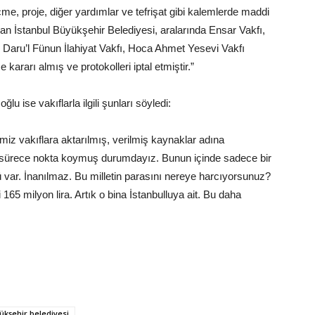
me, proje, diğer yardımlar ve tefrişat gibi kalemlerde maddi
dından İstanbul Büyükşehir Belediyesi, aralarında Ensar Vakfı,
ru’l Fünun İlahiyat Vakfı, Hoca Ahmet Yesevi Vakfı
kararı almış ve protokolleri iptal etmiştir.”
 ise vakıflarla ilgili şunları söyledi:
ğimiz vakıflara aktarılmış, verilmiş kaynaklar adına
ık sürece nokta koymuş durumdayız. Bunun içinde sadece bir
 var. İnanılmaz. Bu milletin parasını nereye harcıyorsunuz?
 165 milyon lira. Artık o bina İstanbulluya ait. Bu daha
ükşehir belediyesi