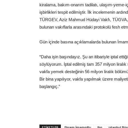
kiralama, bakım-onarım tadilatı, ulaşım-yeme-iç
işbirlikleri tespit edilmiştir. İlk incelemenin ar
TÜRGEV, Aziz Mahmud Hüdayi Vakfı, TÜGVA, Da
bulunan vakıflarla arasındaki protokolü fesh etme 
Gün içinde basına açıklamalarda bulunan İmamoğlu
“Daha işin başındayız. Şu an itibariyle iptal etti
söylüyorum. İptal edilmiş tam 357 milyon liral
vakfa yemek desteğinin 56 milyon liralık bölümü
Bir bina yapılıyor, vakfa yapılmak üzere maliyeti
başlangıç.”
ETIKETLER
Ekrem İmamoğlu
Ibn
istanbul Büy