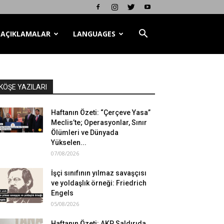
AÇIKLAMALAR
LANGUAGES
KÖŞE YAZILARI
Haftanın Özeti: “Çerçeve Yasa”
Meclis’te; Operasyonlar, Sınır
Ölümleri ve Dünyada
Yükselen...
07/08/2026
İşçi sınıfının yılmaz savaşçısı
ve yoldaşlık örneği: Friedrich
Engels
05/08/2026
Haftanın Özeti: AKP Saldırıda,