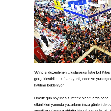
38’incisi düzenlenen Uluslararası İstanbul Kit
gerçekleştirilecek fuara yurtiçinden ve yurtdışı
katılımı bekleniyor.
Dokuz gün boyunca sürecek olan fuarda panel, söy
etkinlikleri yanında yazarların imza günleri de 
engellilere ücretsiz olduğu kitap fuarı; hafta içi