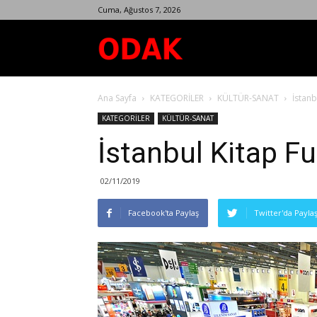
Cuma, Ağustos 7, 2026
Odak
Ana Sayfa
KATEGORİLER
KÜLTÜR-SANAT
İstanb
Dergisi
KATEGORİLER
KÜLTÜR-SANAT
İstanbul Kitap Fu
02/11/2019
Facebook'ta Paylaş
Twitter'da Payla