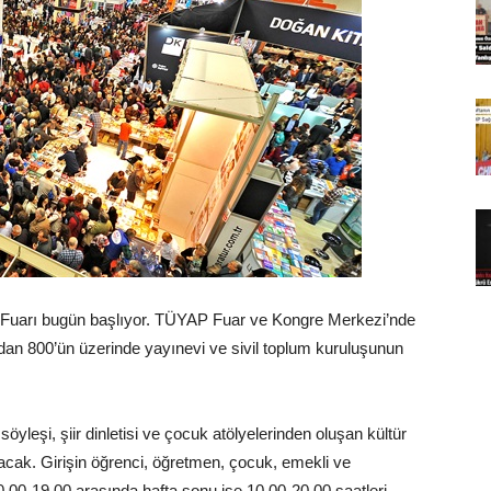
ap Fuarı bugün başlıyor. TÜYAP Fuar ve Kongre Merkezi’nde
ndan 800’ün üzerinde yayınevi ve sivil toplum kuruluşunun
leşi, şiir dinletisi ve çocuk atölyelerinden oluşan kültür
olacak. Girişin öğrenci, öğretmen, çocuk, emekli ve
 10.00-19.00 arasında hafta sonu ise 10.00-20.00 saatleri