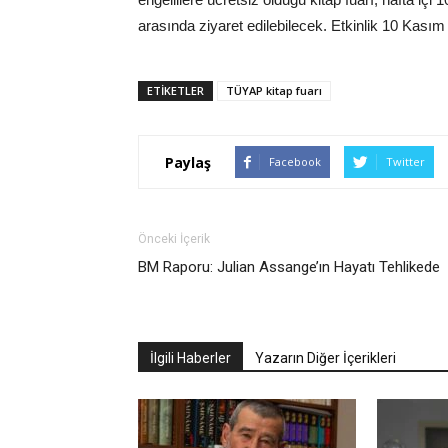
arasında ziyaret edilebilecek. Etkinlik 10 Kası
ETIKETLER
TÜYAP kitap fuarı
Paylaş
Facebook
Twitter
Önceki İçerik
BM Raporu: Julian Assange’ın Hayatı Tehlikede
İlgili Haberler
Yazarın Diğer İçerikleri