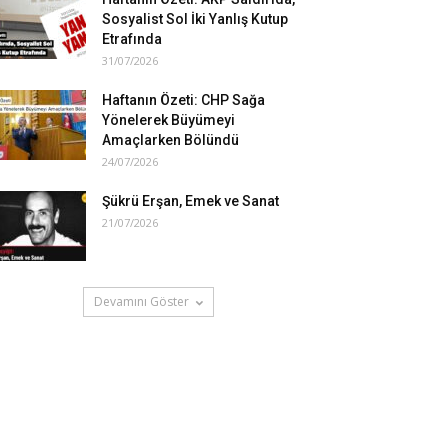
Sosyalist Sol İki Yanlış Kutup
Etrafında
31/07/2026
Haftanın Özeti: CHP Sağa
Yönelerek Büyümeyi
Amaçlarken Bölündü
24/07/2026
Şükrü Erşan, Emek ve Sanat
21/07/2026
Devamını Göster