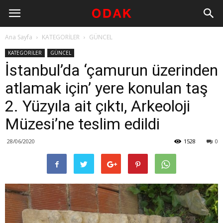
Ana Sayfa
KATEGORİLER
GÜNCEL
KATEGORİLER
GÜNCEL
İstanbul’da ‘çamurun üzerinden
atlamak için’ yere konulan taş
2. Yüzyıla ait çıktı, Arkeoloji
Müzesi’ne teslim edildi
28/06/2020
1528
0