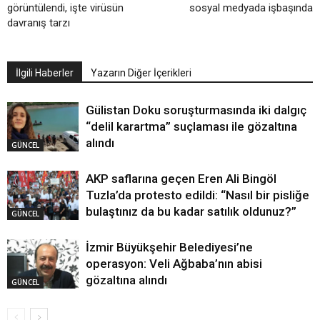
görüntülendi, işte virüsün
sosyal medyada işbaşında
davranış tarzı
İlgili Haberler
Yazarın Diğer İçerikleri
Gülistan Doku soruşturmasında iki dalgıç
“delil karartma” suçlaması ile gözaltına
alındı
GÜNCEL
AKP saflarına geçen Eren Ali Bingöl
Tuzla’da protesto edildi: “Nasıl bir pisliğe
bulaştınız da bu kadar satılık oldunuz?”
GÜNCEL
İzmir Büyükşehir Belediyesi’ne
operasyon: Veli Ağbaba’nın abisi
gözaltına alındı
GÜNCEL