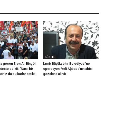
GÜNCEL
na geçen Eren Ali Bingöl
İzmir Büyükşehir Belediyesi’ne
testo edildi: “Nasıl bir
operasyon: Veli Ağbaba’nın abisi
ştınız da bu kadar satılık
gözaltına alındı