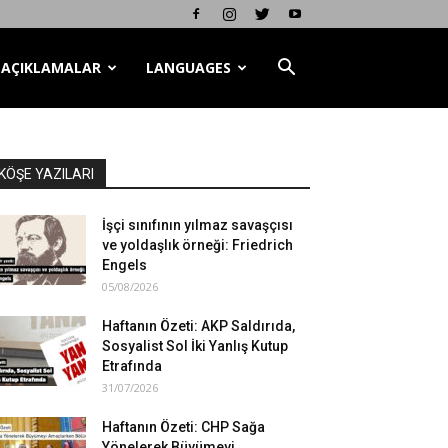
AÇIKLAMALAR
LANGUAGES
KÖŞE YAZILARI
İşçi sınıfının yılmaz savaşçısı
ve yoldaşlık örneği: Friedrich
Engels
05/08/2026
Haftanın Özeti: AKP Saldırıda,
Sosyalist Sol İki Yanlış Kutup
Etrafında
31/07/2026
Haftanın Özeti: CHP Sağa
Yönelerek Büyümeyi