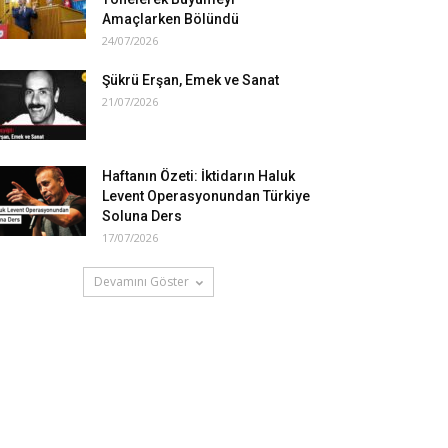
Amaçlarken Bölündü
24/07/2026
Şükrü Erşan, Emek ve Sanat
21/07/2026
Haftanın Özeti: İktidarın Haluk
Levent Operasyonundan Türkiye
Soluna Ders
17/07/2026
Devamını Göster