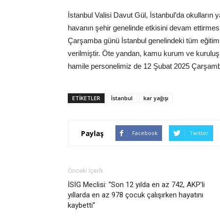
İstanbul Valisi Davut Gül, İstanbul’da okulların y
havanın şehir genelinde etkisini devam ettirme
Çarşamba günü İstanbul genelindeki tüm eğitim 
verilmiştir. Öte yandan, kamu kurum ve kuruluşla
hamile personelimiz de 12 Şubat 2025 Çarşamba gün
ETIKETLER
İstanbul
kar yağışı
Paylaş
Facebook
Twitter
Önceki İçerik
İSİG Meclisi: “Son 12 yılda en az 742, AKP’li
yıllarda en az 978 çocuk çalışırken hayatını
kaybetti”