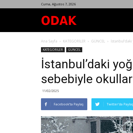
Cuma, Ağustos 7, 2026
Odak
Ana Sayfa
KATEGORİLER
GÜNCEL
İstanbul’daki 
Dergisi
KATEGORİLER
GÜNCEL
İstanbul’daki yoğ
sebebiyle okullar 
11/02/2025
Facebook'ta Paylaş
Twitter'da Payla