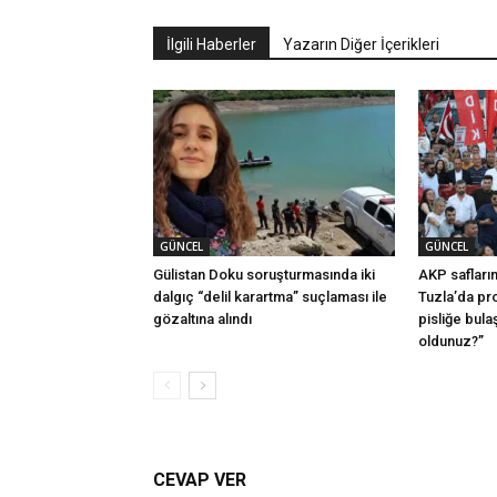
İlgili Haberler
Yazarın Diğer İçerikleri
GÜNCEL
GÜNCEL
Gülistan Doku soruşturmasında iki
AKP safları
dalgıç “delil karartma” suçlaması ile
Tuzla’da pro
gözaltına alındı
pisliğe bula
oldunuz?”
CEVAP VER