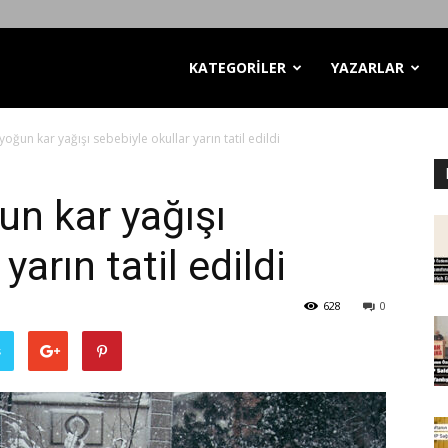
KATEGORİLER
YAZARLAR
yoğun kar yağışı sebebiyle okullar yarın tatil edildi
un kar yağışı
yarın tatil edildi
628
0
ş