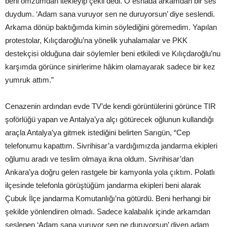
beni omzumdan itekleyip çekil dedi. O esnada arkamdan bir ses
duydum. ‘Adam sana vuruyor sen ne duruyorsun’ diye seslendi.
Arkama dönüp baktığımda kimin söylediğini göremedim. Yapılan
protestolar, Kılıçdaroğlu’na yönelik yuhalamalar ve PKK
destekçisi olduğuna dair söylemler beni etkiledi ve Kılıçdaroğlu’nu
karşımda görünce sinirlerime hâkim olamayarak sadece bir kez
yumruk attım.”
Cenazenin ardından evde TV’de kendi görüntülerini görünce TIR
şoförlüğü yapan ve Antalya’ya alçı götürecek oğlunun kullandığı
araçla Antalya’ya gitmek istediğini belirten Sarıgün, “Cep
telefonumu kapattım. Sivrihisar’a vardığımızda jandarma ekipleri
oğlumu aradı ve teslim olmaya ikna oldum. Sivrihisar’dan
Ankara’ya doğru gelen rastgele bir kamyonla yola çıktım. Polatlı
ilçesinde telefonla görüştüğüm jandarma ekipleri beni alarak
Çubuk İlçe jandarma Komutanlığı’na götürdü. Beni herhangi bir
şekilde yönlendiren olmadı. Sadece kalabalık içinde arkamdan
seslenen ‘Adam sana vuruyor sen ne duruyorsun’ diyen adam