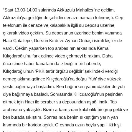
“Saat 13.00-14.00 sularında Akkuzulu Mahallesi’ne geldim.
Akkuzulu’ya geldiğimde şehidin cenaze namazı kılınmıştı. Cep
telefonum ile cenaze ve kalabalıkla ilgili su deposu üzerine
çıkarak video çektim. Su deposunun üzerinde benim yanımda
Hacı Çataltepe, Dursun Kırdı ve Ayhan Onbaşı isimli kişiler de
vardı. Çekim yaparken top arabasının arkasında Kemal
Kılıçdaroğlu’nu fark edince video çekmeyi bıraktım. Daha
öncesinde haber kanallarında izlediğim bir haberde,
Kılıçdaroğlu’nun ‘PKK terör örgütü değildir’ şeklindeki verdiği
demeç aklıma gelince Kılıçdaroğlu’na doğru ‘Yuh’ diye yüksek
sesle bağırmaya başladım. Ben bağırırken yanımdakiler de yuh
diye bağırmaya başladı. Sonrasında Kılıçdaroğlu’nun peşinden
gitmek için Hacı ile beraber su deposundan aşağı indik. Top
arabasına yaklaştık. Bizim arkamızdan kalabalık bir grup geldi ve
ben burada sıkıştım. Sonrasında benim sıkıştığım yerin yan
kısmında bir koridor açıldı. O esnada uzun boylu yapılı iki kişi