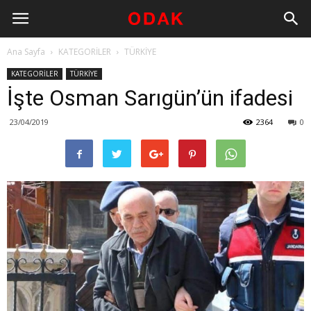
Ana Sayfa
KATEGORİLER
TÜRKİYE
KATEGORİLER
TÜRKİYE
İşte Osman Sarıgün’ün ifadesi
23/04/2019
2364
0