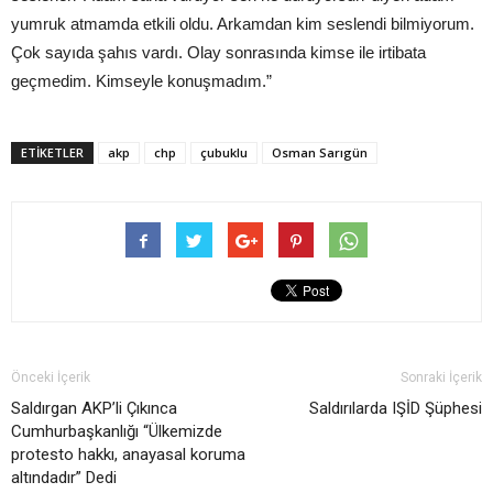
yumruk atmamda etkili oldu. Arkamdan kim seslendi bilmiyorum.
Çok sayıda şahıs vardı. Olay sonrasında kimse ile irtibata
geçmedim. Kimseyle konuşmadım.”
ETIKETLER
akp
chp
çubuklu
Osman Sarıgün
Önceki İçerik
Sonraki İçerik
Saldırgan AKP’li Çıkınca
Saldırılarda IŞİD Şüphesi
Cumhurbaşkanlığı “Ülkemizde
protesto hakkı, anayasal koruma
altındadır” Dedi