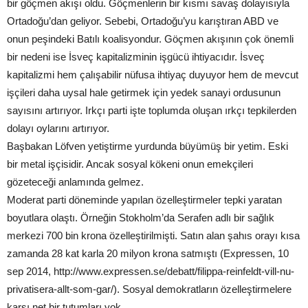
bir göçmen akışı oldu. Göçmenlerin bir kısmı savaş dolayısıyla
Ortadoğu’dan geliyor. Sebebi, Ortadoğu’yu karıştıran ABD ve
onun peşindeki Batılı koalisyondur. Göçmen akışının çok önemli
bir nedeni ise İsveç kapitalizminin işgücü ihtiyacıdır. İsveç
kapitalizmi hem çalışabilir nüfusa ihtiyaç duyuyor hem de mevcut
işçileri daha uysal hale getirmek için yedek sanayi ordusunun
sayısını artırıyor. Irkçı parti işte toplumda oluşan ırkçı tepkilerden
dolayı oylarını artırıyor.
Başbakan Löfven yetiştirme yurdunda büyümüş bir yetim. Eski
bir metal işçisidir. Ancak sosyal kökeni onun emekçileri
gözeteceği anlamında gelmez.
Moderat parti döneminde yapılan özelleştirmeler tepki yaratan
boyutlara olaştı. Örneğin Stokholm’da Serafen adlı bir sağlık
merkezi 700 bin krona özelleştirilmişti. Satın alan şahıs orayı kısa
zamanda 28 kat karla 20 milyon krona satmıştı (Expressen, 10
sep 2014, http://www.expressen.se/debatt/filippa-reinfeldt-vill-nu-
privatisera-allt-som-gar/). Sosyal demokratların özelleştirmelere
karşı net bir tutumları yok.