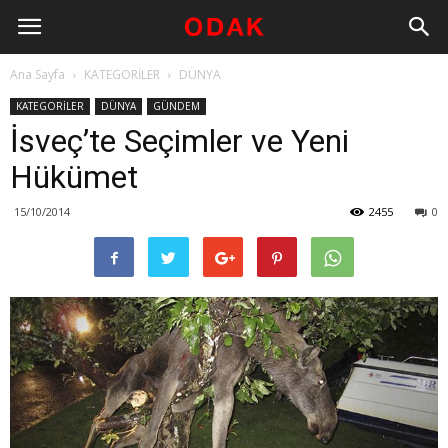
Ana Sayfa
KATEGORİLER
DÜNYA
KATEGORİLER
DÜNYA
GÜNDEM
İsveç’te Seçimler ve Yeni
Hükümet
15/10/2014
2455
0