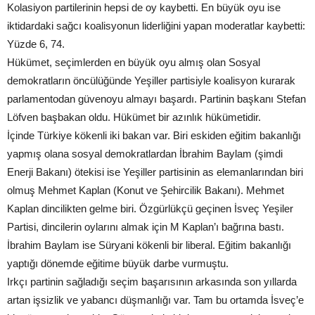
Kolasiyon partilerinin hepsi de oy kaybetti. En büyük oyu ise
iktidardaki sağcı koalisyonun liderliğini yapan moderatlar kaybetti:
Yüzde 6, 74.
Hükümet, seçimlerden en büyük oyu almış olan Sosyal
demokratların öncülüğünde Yeşiller partisiyle koalisyon kurarak
parlamentodan güvenoyu almayı başardı. Partinin başkanı Stefan
Löfven başbakan oldu. Hükümet bir azınlık hükümetidir.
İçinde Türkiye kökenli iki bakan var. Biri eskiden eğitim bakanlığı
yapmış olana sosyal demokratlardan İbrahim Baylam (şimdi
Enerji Bakanı) ötekisi ise Yeşiller partisinin as elemanlarından biri
olmuş Mehmet Kaplan (Konut ve Şehircilik Bakanı). Mehmet
Kaplan dincilikten gelme biri. Özgürlükçü geçinen İsveç Yeşiler
Partisi, dincilerin oylarını almak için M Kaplan’ı bağrına bastı.
İbrahim Baylam ise Süryani kökenli bir liberal. Eğitim bakanlığı
yaptığı dönemde eğitime büyük darbe vurmuştu.
Irkçı partinin sağladığı seçim başarısının arkasında son yıllarda
artan işsizlik ve yabancı düşmanlığı var. Tam bu ortamda İsveç’e