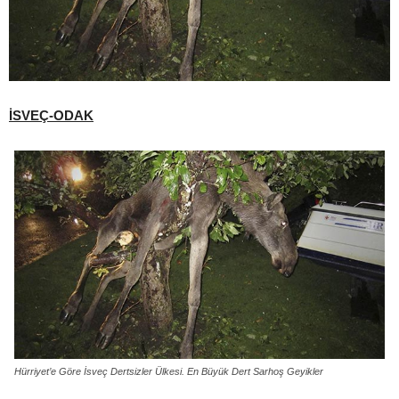
İSVEÇ-ODAK
Hürriyet’e Göre İsveç Dertsizler Ülkesi. En Büyük Dert Sarhoş Geyikler