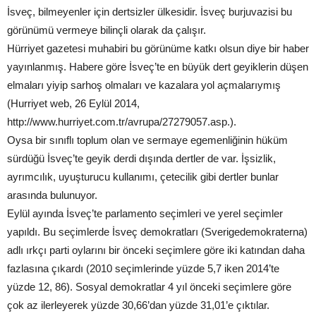
İsveç, bilmeyenler için dertsizler ülkesidir. İsveç burjuvazisi bu
görünümü vermeye bilinçli olarak da çalışır.
Hürriyet gazetesi muhabiri bu görünüme katkı olsun diye bir haber
yayınlanmış. Habere göre İsveç’te en büyük dert geyiklerin düşen
elmaları yiyip sarhoş olmaları ve kazalara yol açmalarıymış
(Hurriyet web, 26 Eylül 2014,
http://www.hurriyet.com.tr/avrupa/27279057.asp.).
Oysa bir sınıflı toplum olan ve sermaye egemenliğinin hüküm
sürdüğü İsveç’te geyik derdi dışında dertler de var. İşsizlik,
ayrımcılık, uyuşturucu kullanımı, çetecilik gibi dertler bunlar
arasında bulunuyor.
Eylül ayında İsveç’te parlamento seçimleri ve yerel seçimler
yapıldı. Bu seçimlerde İsveç demokratları (Sverigedemokraterna)
adlı ırkçı parti oylarını bir önceki seçimlere göre iki katından daha
fazlasına çıkardı (2010 seçimlerinde yüzde 5,7 iken 2014’te
yüzde 12, 86). Sosyal demokratlar 4 yıl önceki seçimlere göre
çok az ilerleyerek yüzde 30,66’dan yüzde 31,01’e çıktılar.