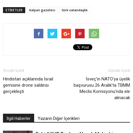
ETIKETLER
italyan gazeteci
türk vatandaşlık
Önceki İçerik
Sonraki İçerik
Hindistan açıklarında İsrail
İsveç’in NATO’ya üyelik
gemisine drone saldırısı
başvurusu 26 Aralık’ta TBMM
gerçekleşti
Meclis Komisyonu’nda ele
alınacak
İlgili Haberler
Yazarın Diğer İçerikleri