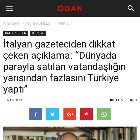
Ana Sayfa
KATEGORİLER
TÜRKİYE
KATEGORİLER
TÜRKİYE
İtalyan gazeteciden dikkat
çeken açıklama: “Dünyada
parayla satılan vatandaşlığın
yarısından fazlasını Türkiye
yaptı”
23/12/2023
1315
0