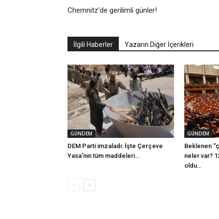
Chemnitz’de gerilimli günler!
İlgili Haberler
Yazarın Diğer İçerikleri
GÜNDEM
GÜNDEM
DEM Parti imzaladı: İşte Çerçeve
Beklenen “ç
Yasa’nın tüm maddeleri…
neler var? 1
oldu…