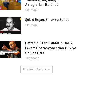
Amaçlarken Bölündü
24/07/2026
Şükrü Erşan, Emek ve Sanat
21/07/2026
Haftanın Özeti: İktidarın Haluk
Levent Operasyonundan Türkiye
Soluna Ders
17/07/2026
Devamını Göster