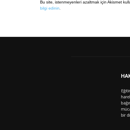
Bu site, istenmeyenleri azaltmak için Akismet kul
bilgi edinin
.
HA
Eğit
hare
bağı
müca
bir d