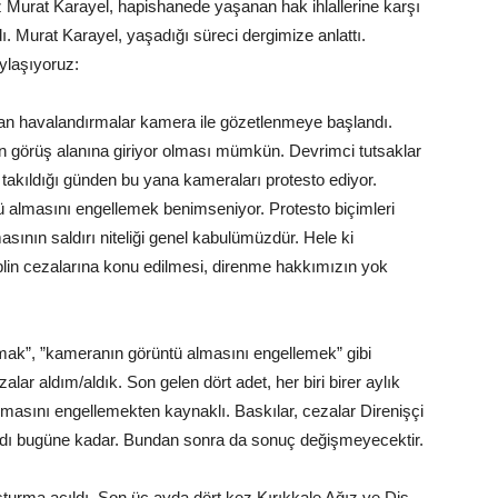
z Murat Karayel, hapishanede yaşanan hak ihlallerine karşı
dı. Murat Karayel, yaşadığı süreci dergimize anlattı.
ylaşıyoruz:
lan havalandırmalar kamera ile gözetlenmeye başlandı.
n görüş alanına giriyor olması mümkün. Devrimci tutsaklar
, takıldığı günden bu yana kameraları protesto ediyor.
 almasını engellemek benimseniyor. Protesto biçimleri
sının saldırı niteliği genel kabulümüzdür. Hele ki
plin cezalarına konu edilmesi, direnme hakkımızın yok
ak”, ”kameranın görüntü almasını engellemek” gibi
alar aldım/aldık. Son gelen dört adet, her biri birer aylık
masını engellemekten kaynaklı. Baskılar, cezalar Direnişçi
madı bugüne kadar. Bundan sonra da sonuç değişmeyecektir.
turma açıldı. Son üç ayda dört kez Kırıkkale Ağız ve Diş