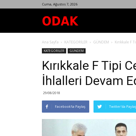
Cuma, Ağustos 7, 2026
Odak
Ana Sayfa
KATEGORİLER
GÜNDEM
Kırıkkale F 
Dergisi
KATEGORİLER
GÜNDEM
Kırıkkale F Tipi 
İhlalleri Devam E
29/08/2018
Facebook'ta Paylaş
Twitter'da Payla