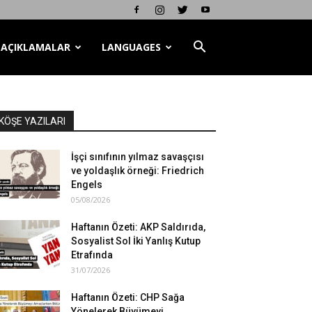
AÇIKLAMALAR
LANGUAGES
KÖŞE YAZILARI
İşçi sınıfının yılmaz savaşçısı
ve yoldaşlık örneği: Friedrich
Engels
05/08/2026
Haftanın Özeti: AKP Saldırıda,
Sosyalist Sol İki Yanlış Kutup
Etrafında
31/07/2026
Haftanın Özeti: CHP Sağa
Yönelerek Büyümeyi