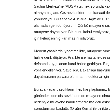
Saglığı Merkezi’ne (ADSM) gitmek zorunda kaldı
almaya başladı. Cezaevi doktorunun kanaati de 
yönündeydi. Bu sebeple ADSM’e (Ağız ve Diş Sa
olamadan geri dönüyorum. Çünkü muayene sırası
muayene dayatılıyor. Biz bunu kabul etmiyoruz, 
için kelepçenin çıkarılmasını istiyoruz.
Mevcut yasalarda, yönetmelikte, muayene sırası
haline denk düşüyor. Pratikte ise hastane-cezaevi
defasında uygulanan kural haline getiriliyor. Bi
yolla engelleniyor. Savcılığa, Bakanlığa başvu
dayatmasının parçası olunmasını doktorlar için s
Buraya kadar yazdıklarım hep karşılaştıgımız b
günündeki son diş sevkinden de muayene olmada
nedeniyle muayene kabul etmediğime dair askeri
soruşturması başlattı. (O gün Kemal ile birlikte 