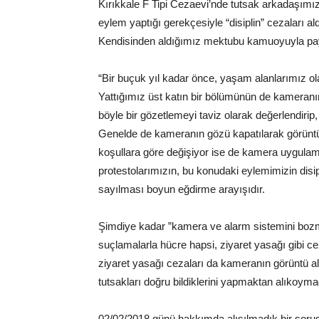
Kırıkkale F Tipi Cezaevi’nde tutsak arkadaşımı
eylem yaptığı gerekçesiyle “disiplin” cezaları al
Kendisinden aldığımız mektubu kamuoyuyla pa
“Bir buçuk yıl kadar önce, yaşam alanlarımız o
Yattığımız üst katın bir bölümünün de kameranı
böyle bir gözetlemeyi taviz olarak değerlendirip
Genelde de kameranın gözü kapatılarak görüntü
koşullara göre değişiyor ise de kamera uygulama
protestolarımızın, bu konudaki eylemimizin disi
sayılması boyun eğdirme arayışıdır.
Şimdiye kadar ”kamera ve alarm sistemini bozm
suçlamalarla hücre hapsi, ziyaret yasağı gibi cez
ziyaret yasağı cezaları da kameranın görüntü al
tutsakları doğru bildiklerini yapmaktan alıkoy
02/02/2018 günü hakkımda alışılmadık bir soruş