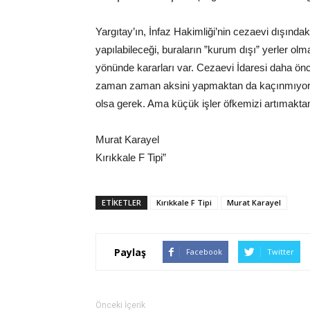
Yargıtay’ın, İnfaz Hakimliği’nin cezaevi dışında
yapılabileceği, buraların ”kurum dışı” yerler ol
yönünde kararları var. Cezaevi İdaresi daha ön
zaman zaman aksini yapmaktan da kaçınmıyor. M
olsa gerek. Ama küçük işler öfkemizi artımakt
Murat Karayel
Kırıkkale F Tipi”
ETIKETLER
Kırıkkale F Tipi
Murat Karayel
Paylaş
Facebook
Twitter
Önceki İçerik