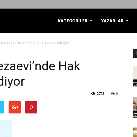
KATEGORİLER
YAZARLAR
Tipi Cezaevi’nde Hak İhlalleri Devam Ediyor
Cezaevi’nde Hak
diyor
2728
0
ş