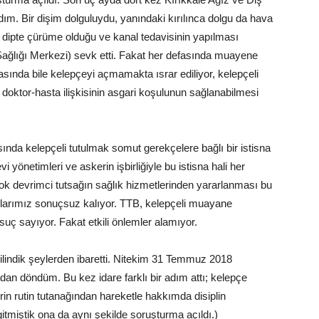
m. Bir dişim dolguluydu, yanındaki kırılınca dolgu da hava
dipte çürüme olduğu ve kanal tedavisinin yapılması
ğlığı Merkezi) sevk etti. Fakat her defasında muayene
nda bile kelepçeyi açmamakta ısrar ediliyor, kelepçeli
doktor-hasta ilişkisinin asgari koşulunun sağlanabilmesi
nda kelepçeli tutulmak somut gerekçelere bağlı bir istisna
 yönetimleri ve askerin işbirliğiyle bu istisna hali her
rçok devrimci tutsağın sağlık hizmetlerinden yararlanması bu
rularımız sonuçsuz kalıyor. TTB, kelepçeli muayane
uç sayıyor. Fakat etkili önlemler alamıyor.
ilindik şeylerden ibaretti. Nitekim 31 Temmuz 2018
n döndüm. Bu kez idare farklı bir adım attı; kelepçe
n rutin tutanağından hareketle hakkımda disiplin
gitmiştik ona da aynı şekilde soruşturma açıldı.)