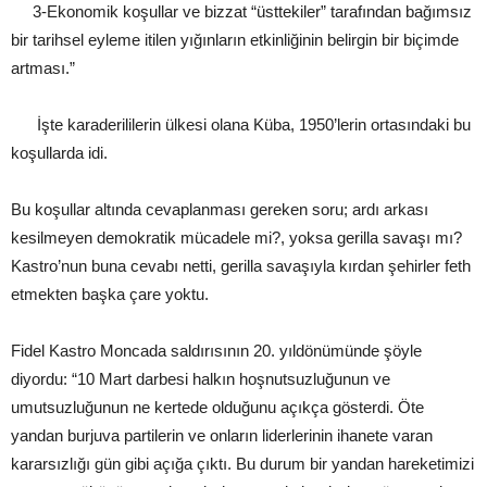
3-Ekonomik koşullar ve bizzat “üsttekiler” tarafından bağımsız
bir tarihsel eyleme itilen yığınların etkinliğinin belirgin bir biçimde
artması.”
İşte karaderililerin ülkesi olana Küba, 1950’lerin ortasındaki bu
koşullarda idi.
Bu koşullar altında cevaplanması gereken soru; ardı arkası
kesilmeyen demokratik mücadele mi?, yoksa gerilla savaşı mı?
Kastro’nun buna cevabı netti, gerilla savaşıyla kırdan şehirler feth
etmekten başka çare yoktu.
Fidel Kastro Moncada saldırısının 20. yıldönümünde şöyle
diyordu: “10 Mart darbesi halkın hoşnutsuzluğunun ve
umutsuzluğunun ne kertede olduğunu açıkça gösterdi. Öte
yandan burjuva partilerin ve onların liderlerinin ihanete varan
kararsızlığı gün gibi açığa çıktı. Bu durum bir yandan hareketimizi