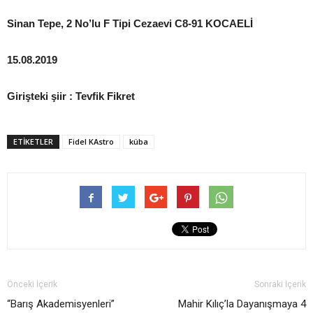
Sinan Tepe, 2 No’lu F Tipi Cezaevi C8-91 KOCAELİ
15.08.2019
Girişteki şiir : Tevfik Fikret
ETIKETLER
Fidel KAstro
küba
Önceki İçerik
Sonraki İçerik
“Barış Akademisyenleri”
Mahir Kılıç’la Dayanışmaya 4