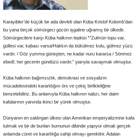
Karayibler’de küçük bir ada devleti olan Küba Kristof Kolomb’dan
bu yana birçok sömürgeci gücün işgaline uğramış bir ülkedir.
Sömürgecilere karşı Küba halkının tepkisi *”Zulmün topu var,
güllesi var, kabası varsa/Hakkın da bükülmez kolu, gülmez yüzü
vardır. / Göz yumma güneşten, ne kadar nuru kararsa / Sönmez
ebedî; her gecenin gündüzü vardır.” şiarıyla savaşmak olmuştur.
Küba halkının bağımsızlık, demokrasi ve sosyalizm
mücadelesindeki kararlılığını örs ve çekiç birlikteliğine
benzetebiliriz. Bu anlamıyla Küba halkının nabzı, her daim
kafalarının yanında ikinci bir yürek olmuştur.
Dünyanın en saldırgan ülkesi olan Amerikan emperyalizmine kafa
tutmak ve bir de bunları burnunun dibinde yapıyor olmak gerçek
anlamda cüret ve kararlılığa sahip olmayı gerektirir. Adaları