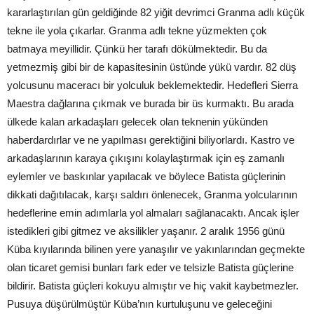
kararlaştırılan gün geldiğinde 82 yiğit devrimci Granma adlı küçük
tekne ile yola çıkarlar. Granma adlı tekne yüzmekten çok
batmaya meyillidir. Çünkü her tarafı dökülmektedir. Bu da
yetmezmiş gibi bir de kapasitesinin üstünde yükü vardır. 82 düş
yolcusunu maceracı bir yolculuk beklemektedir. Hedefleri Sierra
Maestra dağlarına çıkmak ve burada bir üs kurmaktı. Bu arada
ülkede kalan arkadaşları gelecek olan teknenin yükünden
haberdardırlar ve ne yapılması gerektiğini biliyorlardı. Kastro ve
arkadaşlarının karaya çıkışını kolaylaştırmak için eş zamanlı
eylemler ve baskınlar yapılacak ve böylece Batista güçlerinin
dikkati dağıtılacak, karşı saldırı önlenecek, Granma yolcularının
hedeflerine emin adımlarla yol almaları sağlanacaktı. Ancak işler
istedikleri gibi gitmez ve aksilikler yaşanır. 2 aralık 1956 günü
Küba kıyılarında bilinen yere yanaşılır ve yakınlarından geçmekte
olan ticaret gemisi bunları fark eder ve telsizle Batista güçlerine
bildirir. Batista güçleri kokuyu almıştır ve hiç vakit kaybetmezler.
Pusuya düşürülmüştür Küba’nın kurtuluşunu ve geleceğini