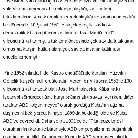
Jose Marti Küba halkı için o kadar değerliydi ki, Batista faşizminin
saldırılarının acımasız bir noktaya ulaştığı, katliamların,
tutuklamaların, yasaklamaların sıradanlaştığı ve zıvanadan çıktığı
bir dönemde, 10 Şubat 1953’te birçok gençlik, kadın ve
demokratik kitle örgütünün katılımı ile Jose Marti’nin100.
yıldönümü kutlanmış, tutuklama öncesinde çok sayıda tutuklama
olmasına karşın, kutlamalara çok sayıda insanın katılması
engellenememiştir.
Yine 1952 yılında Fidel Kastro öncülüğünde kurulan “Yüzyılın
Gençlik Kuşağı” adlı örgüte adını veren, bir yıl sonra 1953’te 100.
yıldönümü kutlanacak olan Jose Marti olacaktı. Küba halkı
İspanyol sömürgeciliğine karşı bağımsızlık savaşı verirken, diğer
taraftan ABD “olgun meyve” olarak gördüğü Küba’nın ağzına
düşmesini bekliyordu. Nihayet 1899’da beklediği oldu ve Küba
ABD’ye devredildi. Daha sonra 1901’de de “Platt düzeltmesi”
olarak anılan karar ile bütünüyle ABD emperyalizmine bağımlı bir
ülke haline getirildi. Bu süreçte Küba’da ABD sermayesi gitgide