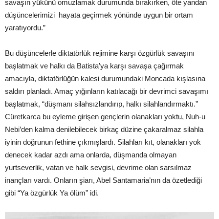
savaşın yükünü omuzlamak durumunda bırakırken, öte yandan
düşüncelerimizi hayata geçirmek yönünde uygun bir ortam
yaratıyordu.”
Bu düşüncelerle diktatörlük rejimine karşı özgürlük savaşını
başlatmak ve halkı da Batista’ya karşı savaşa çağırmak
amacıyla, diktatörlüğün kalesi durumundaki Moncada kışlasına
saldırı planladı. Amaç yığınların katılacağı bir devrimci savaşımı
başlatmak, “düşmanı silahsızlandırıp, halkı silahlandırmaktı.”
Cüretkarca bu eyleme girişen gençlerin olanakları yoktu, Nuh-u
Nebi’den kalma denilebilecek birkaç düzine çakaralmaz silahla
iyinin doğrunun fethine çıkmışlardı. Silahları kıt, olanakları yok
denecek kadar azdı ama onlarda, düşmanda olmayan
yurtseverlik, vatan ve halk sevgisi, devrime olan sarsılmaz
inançları vardı. Onların şiarı, Abel Santamaria’nın da özetlediği
gibi “Ya özgürlük Ya ölüm” idi.