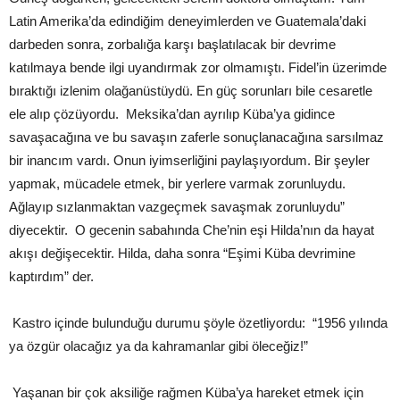
Latin Amerika’da edindiğim deneyimlerden ve Guatemala’daki
darbeden sonra, zorbalığa karşı başlatılacak bir devrime
katılmaya bende ilgi uyandırmak zor olmamıştı. Fidel’in üzerimde
bıraktığı izlenim olağanüstüydü. En güç sorunları bile cesaretle
ele alıp çözüyordu. Meksika’dan ayrılıp Küba’ya gidince
savaşacağına ve bu savaşın zaferle sonuçlanacağına sarsılmaz
bir inancım vardı. Onun iyimserliğini paylaşıyordum. Bir şeyler
yapmak, mücadele etmek, bir yerlere varmak zorunluydu.
Ağlayıp sızlanmaktan vazgeçmek savaşmak zorunluydu”
diyecektir. O gecenin sabahında Che’nin eşi Hilda’nın da hayat
akışı değişecektir. Hilda, daha sonra “Eşimi Küba devrimine
kaptırdım” der.
Kastro içinde bulunduğu durumu şöyle özetliyordu: “1956 yılında
ya özgür olacağız ya da kahramanlar gibi öleceğiz!”
Yaşanan bir çok aksiliğe rağmen Küba’ya hareket etmek için