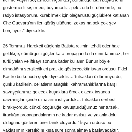
göstermedi, şişirmedi, boyamadı… pek zorlu bir dönemde, bu
radyo istasyonunu kurabilmek için olağanüstü güçlüklere katlanan
Che Guevara’nın ileri görüşlülüğüne, zekasına pek çok şey
borçluyuz.” diyecektir.
26 Temmuz Hareketi güçlenip Batista rejimini tehdit eder hale
geldikçe, sömürgeci güçler kara propaganda da sınır tanımaz, her
türlü yalan ve iftirayı sonuna kadar kullanır. Bunun böyle
olmadığını sergiledikleri pratikte gösterecektir isyan ordusu. Fidel
Kastro bu konuda şöyle diyecektir:…”tutsakları öldürmüyordu,
çünkü katillerin, cellatların aşağılık ‘kahramanlık’larına karşı
savaşçılarımız gelecek kuşaklara örnek olacak insanca
davranışlar içinde olmalarını istiyorduk… tutsakları serbest
bırakıyorduk, çünkü özgürlüğe kavuşturduğumuz her tutsak,
tiranlığın propagandalarının ne kadar asılsız ve yalanla dolu
olduğunu gösteren birer tanık oluyordu.” İsyan ordusu bu
yaklaşımın karşılığını kısa süre sonra almaya başlayacaktır.