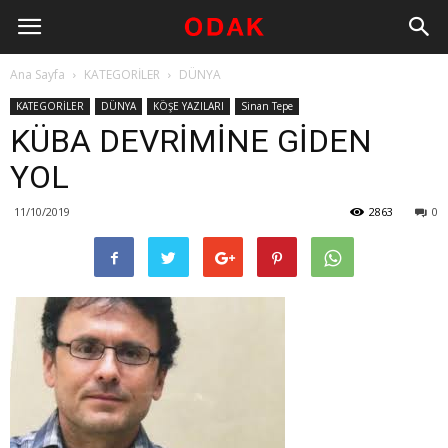
Ana Sayfa
KATEGORİLER
DÜNYA
KATEGORİLER
DÜNYA
KÖŞE YAZILARI
Sinan Tepe
KÜBA DEVRİMİNE GİDEN
YOL
11/10/2019
2863
0