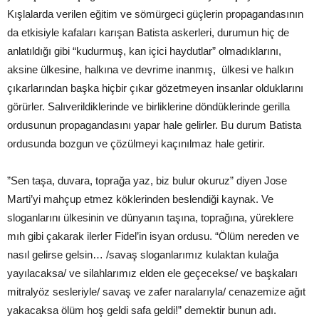
Kışlalarda verilen eğitim ve sömürgeci güçlerin propagandasının
da etkisiyle kafaları karışan Batista askerleri, durumun hiç de
anlatıldığı gibi “kudurmuş, kan içici haydutlar” olmadıklarını,
aksine ülkesine, halkına ve devrime inanmış, ülkesi ve halkın
çıkarlarından başka hiçbir çıkar gözetmeyen insanlar olduklarını
görürler. Salıverildiklerinde ve birliklerine döndüklerinde gerilla
ordusunun propagandasını yapar hale gelirler. Bu durum Batista
ordusunda bozgun ve çözülmeyi kaçınılmaz hale getirir.
”Sen taşa, duvara, toprağa yaz, biz bulur okuruz” diyen Jose
Marti’yi mahçup etmez köklerinden beslendiği kaynak. Ve
sloganlarını ülkesinin ve dünyanın taşına, toprağına, yüreklere
mıh gibi çakarak ilerler Fidel’in isyan ordusu. “Ölüm nereden ve
nasıl gelirse gelsin… /savaş sloganlarımız kulaktan kulağa
yayılacaksa/ ve silahlarımız elden ele geçecekse/ ve başkaları
mitralyöz sesleriyle/ savaş ve zafer naralarıyla/ cenazemize ağıt
yakacaksa ölüm hoş geldi safa geldi!” demektir bunun adı.