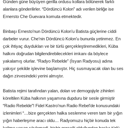
Günden güne büyüyen gerilla ordusu kollara bölünerek farklı
alanlara gönderilirler. “Dördüncü Kolon” adı verilen birliğe ise
Ernersto Che Guevara komuta etmektedir.
Binbaşı Ernesto’nun Dördüncü Kolon’u Batista güçlerine ciddi
darbeler vurur. Che’nin Dördüncü Kolon’u bununla yetinmez. En
çok ihtiyaç duydukları ve bir türlü gerçekleştiremedikleri, Küba
halkını doğrudan bilgilendirebilecekleri imkanı da böylece
yakalamış olurlar. “Radyo Rebelde” (İsyan Radyosu) adına
yakışır şekilde işlevine başlamıştır. Hiç susmayacak olan bu ses
dağın zirvesindeki yerini almıştır.
Batista rejimi tarafından yalan, dolan ve demogojiyle zihinleri
köreltilen Küba halkının yaşamına dupduru bir sesle girmiştir
“Radio Rebelde”! Fidel Kastro’nun Radio Rebel’de konusundaki
izlenimleri “…bize gerçekten halka seslenme veren tam bir yığın
yığın haberleşme aracı oldu… Radyomuzu hiçbir konuda tek
kelime yaşan söylemedi, hiçbir gerçeği olduğundan başka türlü