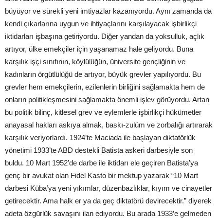
büyüyor ve sürekli yeni imtiyazlar kazanıyordu. Aynı zamanda da
kendi çıkarlarına uygun ve ihtiyaçlarını karşılayacak işbirlikçi
iktidarları işbaşına getiriyordu. Diğer yandan da yoksulluk, açlık
artıyor, ülke emekçiler için yaşanamaz hale geliyordu. Buna
karşılık işçi sınıfının, köylülüğün, üniversite gençliğinin ve
kadınların örgütlülüğü de artıyor, büyük grevler yapılıyordu. Bu
grevler hem emekçilerin, ezilenlerin birliğini sağlamakta hem de
onların politikleşmesini sağlamakta önemli işlev görüyordu. Artan
bu politik bilinç, kitlesel grev ve eylemlerle işbirlikçi hükümetler
anayasal hakları askıya almak, baskı-zulüm ve zorbalığı artırarak
karşılık veriyorlardı. 1924’te Maciada ile başlayan diktatörlük
yönetimi 1933’te ABD destekli Batista askeri darbesiyle son
buldu. 10 Mart 1952’de darbe ile iktidarı ele geçiren Batista’ya
genç bir avukat olan Fidel Kasto bir mektup yazarak “10 Mart
darbesi Küba’ya yeni yıkımlar, düzenbazlıklar, kıyım ve cinayetler
getirecektir. Ama halk er ya da geç diktatörü devirecektir.” diyerek
adeta özgürlük savaşını ilan ediyordu. Bu arada 1933’e gelmeden