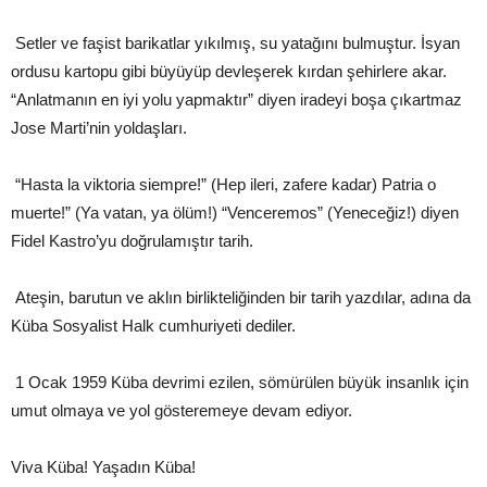
Setler ve faşist barikatlar yıkılmış, su yatağını bulmuştur. İsyan
ordusu kartopu gibi büyüyüp devleşerek kırdan şehirlere akar.
“Anlatmanın en iyi yolu yapmaktır” diyen iradeyi boşa çıkartmaz
Jose Marti’nin yoldaşları.
“Hasta la viktoria siempre!” (Hep ileri, zafere kadar) Patria o
muerte!” (Ya vatan, ya ölüm!) “Venceremos” (Yeneceğiz!) diyen
Fidel Kastro’yu doğrulamıştır tarih.
Ateşin, barutun ve aklın birlikteliğinden bir tarih yazdılar, adına da
Küba Sosyalist Halk cumhuriyeti dediler.
1 Ocak 1959 Küba devrimi ezilen, sömürülen büyük insanlık için
umut olmaya ve yol gösteremeye devam ediyor.
Viva Küba! Yaşadın Küba!