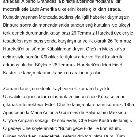
arkadaşı Alberto Granadas’la birlikte altlarında “toplama” bir
motorsikletle Latin Amerika ülkelerini keşfe çıktıkları sırada,
Küba’da yaşanan Moncada saldırısıyla ilgili haberler duymuştur.
Bir süre sonra da moncada saldırısından sağ kurtulan ve ülkeyi
terk etmek durumunda kalan bazı 26 Temmuz Hareketi üyeleriyle
tesadüfen aynı pansiyonda karşılaşırlar ve ilk olarak 26 Temmuz
Hareketi’ni bu sürgün Kübalılardan duyar. Che’nin Meksika’ya
gelmesiyle sürgün Kübalılar ile ilişkisi artar ve Raul Kastro ile
arkadaş olurlar. Böylece 26 Temmuz Hareketi’nin lideri Fidel
Kastro ile tanışmalarının kapısı da aralanmış olur.
Zaman dardır, o nedenle kaybedecek zaman da yoktur.
Ulaşabileceği insanlara ulaşmak ve bir an önce Küba seferine
çıkmak istemektedir Fidel. Che ile tanışmaları uzun sürmez. 1955
Ağustosunda Maria Antonia Gonzoles’de Palama’nın Mexsico
City’de Amparn sokağı, 49 nolu evde, Che Fidel Kastro ile tanışır.
O geceyi Che şöyle anlatır: “Bütün gece Fidel ile konuştum.
Güneş doğarken, gelecekteki seferin doktoru olmuştum. Tüm