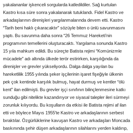
yakalananlar işkenceli sorgularda katledildiler. Sağ kurtulan
Kastro kısa süre sonra yakalanarak tutuklandı. Fidel Kastro ve
arkadaşlarının direnişleri yargılanmalarında devem etti. Kastro
“Tarih beni haklı çıkaracaktır” sözüyle biten o ünlü savunmasını
yaptı. Bu savunma daha sonra “26 Temmuz Hareketi’nin
programının temellerini oluşturacaktı. Yargılama sonunda Kastro
15 yıla mahkum edildi. Bu süreçte Batista rejimi “Komünizmle
mücadele” adı altında ülkede terör estirirken, karşılığında da
direnişler ve grevler yükseliyordu. Dalga dalga yayılan bu
hareketlilik 1955 yılında şeker işçilerinin işaret fişeğiyle ülkenin
pek çok kentinde karşılık bulmuş, hayat durmuş ve kentler “ölü
kent” ilan edilmişti. Bu grevler işçi sınıfının bilinçlenmesine katkı
sunduğu gibi nitelikte kazandırıyor ve siyasal talepler ileri sürmeyi
zorunluk kılıyordu. Bu koşulların da etkisi ile Batista rejimi af ilan
etti ve böylece Mayıs 1955’te Kastro ve arkadaşlarının serbest
bıraktılar. Özgürlüklerine kavuşan Kastro ve arkadaşları Moncada
baskınında şehir düşen arkadaşlarının silahlarını yerden kaldırıp,