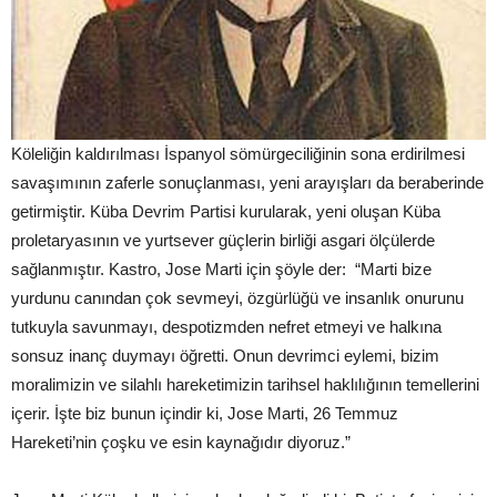
Köleliğin kaldırılması İspanyol sömürgeciliğinin sona erdirilmesi
savaşımının zaferle sonuçlanması, yeni arayışları da beraberinde
getirmiştir. Küba Devrim Partisi kurularak, yeni oluşan Küba
proletaryasının ve yurtsever güçlerin birliği asgari ölçülerde
sağlanmıştır. Kastro, Jose Marti için şöyle der: “Marti bize
yurdunu canından çok sevmeyi, özgürlüğü ve insanlık onurunu
tutkuyla savunmayı, despotizmden nefret etmeyi ve halkına
sonsuz inanç duymayı öğretti. Onun devrimci eylemi, bizim
moralimizin ve silahlı hareketimizin tarihsel haklılığının temellerini
içerir. İşte biz bunun içindir ki, Jose Marti, 26 Temmuz
Hareketi’nin çoşku ve esin kaynağıdır diyoruz.”