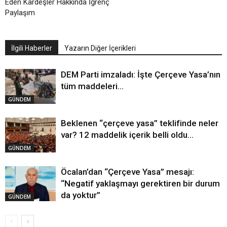
Eden Kardeşler Hakkında İğrenç
Paylaşım
İlgili Haberler
Yazarın Diğer İçerikleri
DEM Parti imzaladı: İşte Çerçeve Yasa’nın
tüm maddeleri…
GÜNDEM
Beklenen “çerçeve yasa” teklifinde neler
var? 12 maddelik içerik belli oldu…
GÜNDEM
Öcalan’dan “Çerçeve Yasa” mesajı:
“Negatif yaklaşmayı gerektiren bir durum
da yoktur”
GÜNDEM