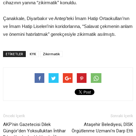
cihazının yanına “zikirmatik” konuldu.
Çanakkale, Diyarbakır ve Antep’teki İmam Hatip Ortaokulları’nın
ve İmam Hatip Liseleri’nin koridorlarına, “Salavat çekmenin anlam
ve önemini hatırlatmak” gerekçesiyle zikirmatik asılmıştı.
ETIKETLER
KYK
Zikirmatik
Önceki İçerik
Sonraki İçerik
AKP’nin Gazetecisi Dilek
Ataşehir Belediyesi, DİSK
Güngör’den Yoksulluktan İntihar
Örgütlenme Uzmanı’nı Darp Etti