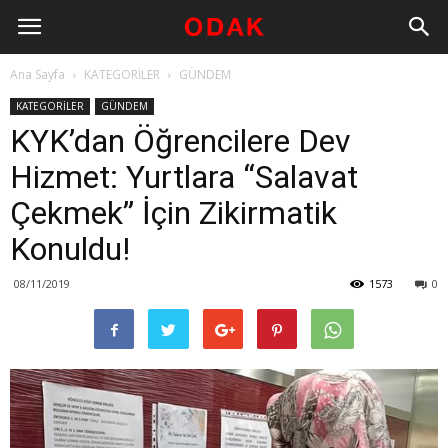
Ana Sayfa
KATEGORİLER
GÜNDEM
KATEGORİLER
GÜNDEM
KYK’dan Öğrencilere Dev
Hizmet: Yurtlara “Salavat
Çekmek” İçin Zikirmatik
Konuldu!
08/11/2019
1573
0