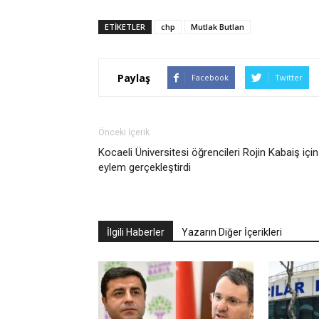
ETIKETLER
chp
Mutlak Butlan
Paylaş
Facebook
Twitter
Önceki İçerik
Kocaeli Üniversitesi öğrencileri Rojin Kabaiş için
eylem gerçekleştirdi
İlgili Haberler
Yazarın Diğer İçerikleri