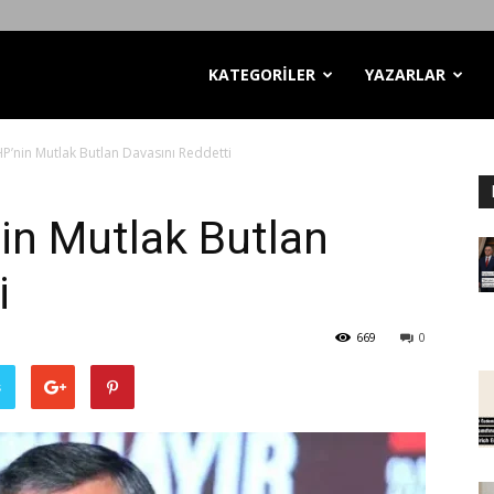
KATEGORİLER
YAZARLAR
’nin Mutlak Butlan Davasını Reddetti
n Mutlak Butlan
i
669
0
ş