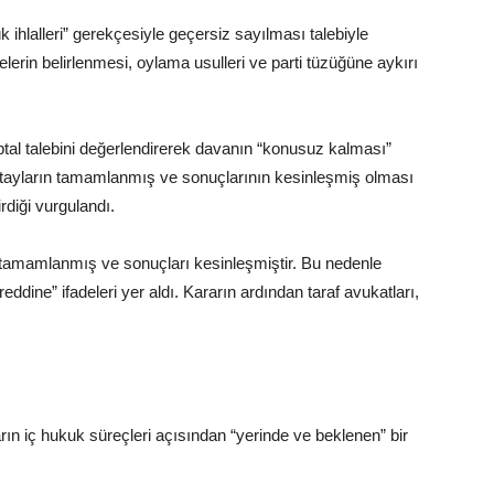
 ihlalleri” gerekçesiyle geçersiz sayılması talebiyle
elerin belirlenmesi, oylama usulleri ve parti tüzüğüne aykırı
ptal talebini değerlendirerek davanın “konusuz kalması”
ultayların tamamlanmış ve sonuçlarının kesinleşmiş olması
irdiği vurgulandı.
tamamlanmış ve sonuçları kesinleşmiştir. Bu nedenle
ddine” ifadeleri yer aldı. Kararın ardından taraf avukatları,
rın iç hukuk süreçleri açısından “yerinde ve beklenen” bir