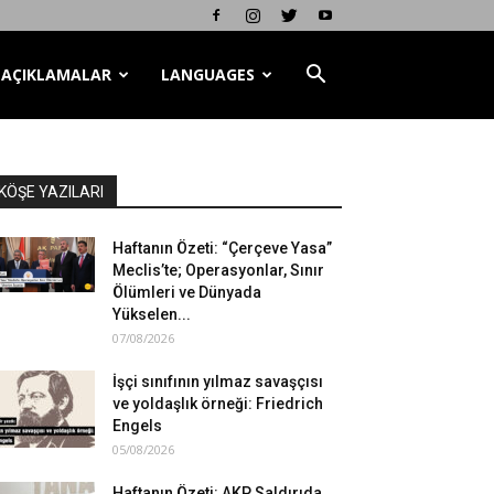
AÇIKLAMALAR
LANGUAGES
KÖŞE YAZILARI
Haftanın Özeti: “Çerçeve Yasa”
Meclis’te; Operasyonlar, Sınır
Ölümleri ve Dünyada
Yükselen...
07/08/2026
İşçi sınıfının yılmaz savaşçısı
ve yoldaşlık örneği: Friedrich
Engels
05/08/2026
Haftanın Özeti: AKP Saldırıda,