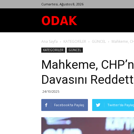
Cumartesi, Ağustos 8, 2026
Odak
Ana Sayfa
KATEGORİLER
GÜNCEL
Mahkeme, CHP
Dergisi
KATEGORİLER
GÜNCEL
Mahkeme, CHP’ni
Davasını Reddett
24/10/2025
Facebook'ta Paylaş
Twitter'da Payla