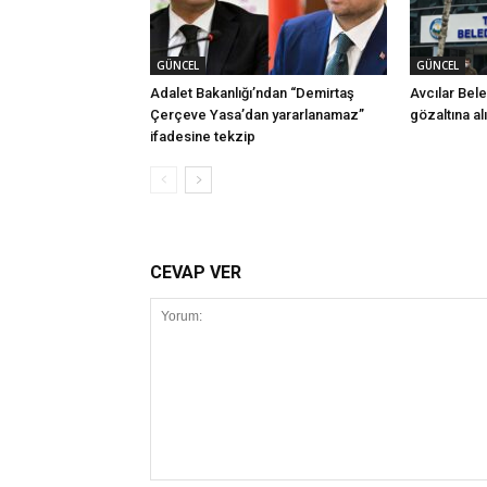
GÜNCEL
GÜNCEL
Adalet Bakanlığı’ndan “Demirtaş
Avcılar Bel
Çerçeve Yasa’dan yararlanamaz”
gözaltına al
ifadesine tekzip
CEVAP VER