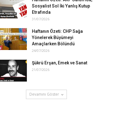
Sosyalist Sol İki Yanlış Kutup
Etrafında
31/07/2026
Haftanın Özeti: CHP Sağa
Yönelerek Büyümeyi
Amaçlarken Bölündü
24/07/2026
Şükrü Erşan, Emek ve Sanat
21/07/2026
Devamını Göster