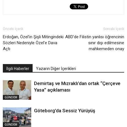
Önceki İçerik
Sonraki İçerik
Erdoğan, Özel’in Şişli Mitingindeki
ABD’de Filistin yanlısı öğrencinin
Sözleri Nedeniyle Özel’e Dava
sınır dışı edilmesine
Açtı
mahkemeden onay
İlgili Haberler
Yazarın Diğer İçerikleri
Demirtaş ve Mızraklı’dan ortak “Çerçeve
Yasa” açıklaması
GÜNDEM
Göteborg’da Sessiz Yürüyüş
GÜNDEM