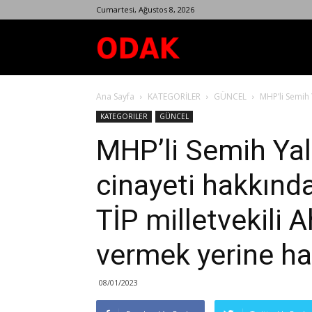
Cumartesi, Ağustos 8, 2026
Odak
Ana Sayfa
KATEGORİLER
GÜNCEL
MHP’li Semih 
Dergisi
KATEGORİLER
GÜNCEL
MHP’li Semih Yal
cinayeti hakkınd
TİP milletvekili 
vermek yerine hak
08/01/2023