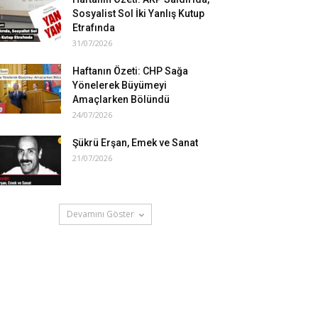
Sosyalist Sol İki Yanlış Kutup
Etrafında
31/07/2026
Haftanın Özeti: CHP Sağa
Yönelerek Büyümeyi
Amaçlarken Bölündü
24/07/2026
Şükrü Erşan, Emek ve Sanat
21/07/2026
Devamını Göster