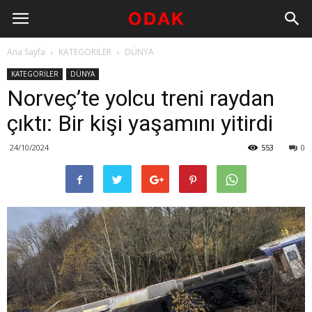
Ana Sayfa
KATEGORİLER
DÜNYA
KATEGORİLER
DÜNYA
Norveç’te yolcu treni raydan
çıktı: Bir kişi yaşamını yitirdi
24/10/2024
553
0