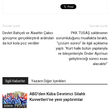
Önceki İçerik
Sonraki İçerik
Devlet Bahçeli ve Alaattin Çakıcı
PKK TUSAŞ saldırısının
görüşme gerçekleştirdi ardından
sorumluluğunu muallakta bıraktı,
da kol kola poz verdiler
“çözüm süreci” ile ilgili açıklama
yaptı: “Kürt halkı bütün yapılarıyla
ve bileşenleriyle Önder Apo’nun
geliştireceği süreci esas
alacaktır”
İlgili Haberler
Yazarın Diğer İçerikleri
ABD’den Küba Devrimci Silahlı
Kuvvetleri’ne yeni yaptırımlar
DÜNYA