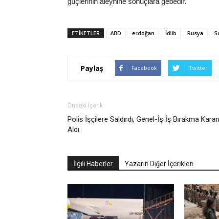
güçlerinin aleyhine sonuçlara gebedir.
ETIKETLER
ABD
erdoğan
İdlib
Rusya
S
Paylaş
Facebook
Twitter
Önceki İçerik
Polis İşçilere Saldırdı, Genel-İş İş Bırakma Karar
Aldı
İlgili Haberler
Yazarın Diğer İçerikleri