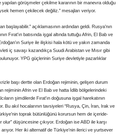
e yapılan görüşmeler çekilme kararının bir manevra olduğu
sek hemen çekilecek değiliz.” mesajları veriyor.
n başlayabilir.” açıklamasının ardından geldi. Rusya’nın
ın Fırat’ın batısında işgal altında tuttuğu Afrin, El Bab ve
rdoğan’ın Suriye ile ilişkisi hala kötü ve yakın zamanda
eti iç savaşı kazandıkça Suudi Arabistan ve Mısır gibi
 bulunuyor. YPG güçlerinin Suriye devletiyle pazarlıklar
izle başı dertte olan Erdoğan rejiminin, gelişen durum
 rejiminin Afrin ve El Bab ve hatta İdlib bölgelerindeki
lcıların şimdilerde Fırat’ın doğusuna işgal harekatının
. Bu akıl hocalarının tavsiyeleri “Rusya, Çin, İran, Irak ve
ürkiye’nin toprak bütünlüğünü korursun hem de içeride-
 olur” düşüncesine çıkıyor. Erdoğan ise ABD ile karşı
rıyor. Her iki alternatif de Türkiye’nin ilerici ve yurtsever