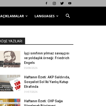
AÇIKLAMALAR
LANGUAGES
KÖŞE YAZILARI
İşçi sınıfının yılmaz savaşçısı
ve yoldaşlık örneği: Friedrich
Engels
05/08/2026
Haftanın Özeti: AKP Saldırıda,
Sosyalist Sol İki Yanlış Kutup
Etrafında
31/07/2026
Haftanın Özeti: CHP Sağa
Yönelerek Büyümeyi