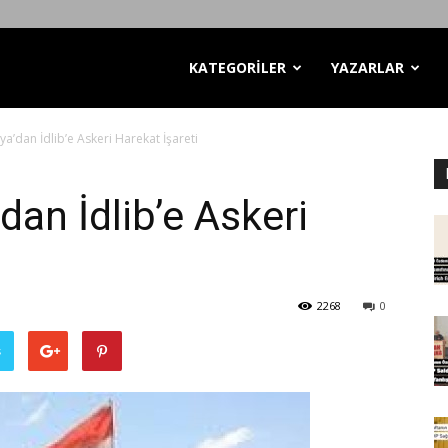
KATEGORİLER
YAZARLAR
a’dan İdlib’e Askeri Harekat İşareti
an İdlib’e Askeri
2268
0
ş