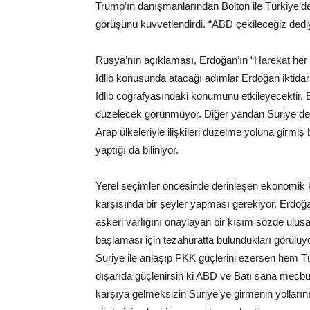
Trump’ın danışmanlarından Bolton ile Türkiye’d
görüşünü kuvvetlendirdi. “ABD çekileceğiz dediy
Rusya’nın açıklaması, Erdoğan’ın “Harekat her a
İdlib konusunda atacağı adımlar Erdoğan iktidarın
İdlib coğrafyasındaki konumunu etkileyecektir. E
düzelecek görünmüyor. Diğer yandan Suriye devl
Arap ülkeleriyle ilişkileri düzelme yoluna girmiş
yaptığı da biliniyor.
Yerel seçimler öncesinde derinleşen ekonomik kr
karşısında bir şeyler yapması gerekiyor. Erdoğan
askeri varlığını onaylayan bir kısım sözde ulusa
başlaması için tezahüratta bulundukları görülüyor
Suriye ile anlaşıp PKK güçlerini ezersen hem T
dışarıda güçlenirsin ki ABD ve Batı sana mecbur
karşıya gelmeksizin Suriye’ye girmenin yollarını a