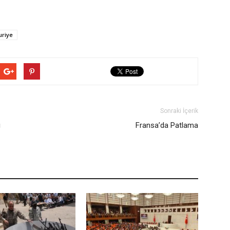
uriye
Sonraki İçerik
ı
Fransa’da Patlama