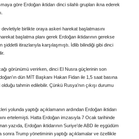
şmaya göre Erdoğan iktidarı dinci silahlı grupları ikna ederek
ı.
devletiyle birlikte oraya askeri harekat başlatmasını
i harekat başlatma planı gerek Erdoğan iktidarının gerekse
iddetli itirazlarıyla karşılaşmıştı. İdlib bilindiği gibi dinci
ir.
cağı görünümü verirken, dinci El Nusra güçlerinin son
Erdoğan’ın dün MİT Başkanı Hakan Fidan ile 1,5 saat basına
li olduğu tahmin edilebilir. Çünkü Rusya’nın çıkışı durumu
kleri yolunda yaptığı açıklamanın ardından Erdoğan iktidarı
nını ertelemişti. Hatta Erdoğan imzasıyla 7 Ocak tarihinde
an yazıda, Erdoğan iktidarının Suriye’de ABD ile eşgüdüm
a sonra Trump yönetiminin yaptığı açıklamalar ve özellikle