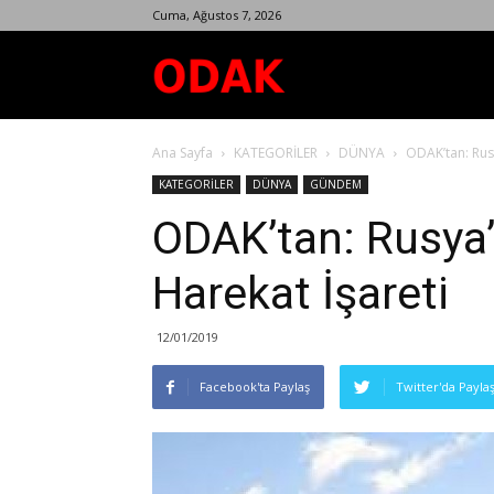
Cuma, Ağustos 7, 2026
Odak
Ana Sayfa
KATEGORİLER
DÜNYA
ODAK’tan: Rusy
Dergisi
KATEGORİLER
DÜNYA
GÜNDEM
ODAK’tan: Rusya’d
Harekat İşareti
12/01/2019
Facebook'ta Paylaş
Twitter'da Payla