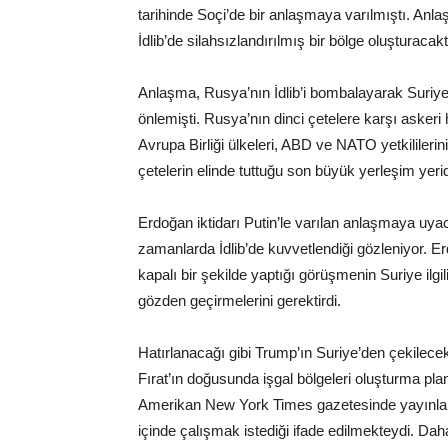
tarihinde Soçi’de bir anlaşmaya varılmıştı. Anla
İdlib’de silahsızlandırılmış bir bölge oluşturacakt
Anlaşma, Rusya’nın İdlib’i bombalayarak Suriye 
önlemişti. Rusya’nın dinci çetelere karşı asker
Avrupa Birliği ülkeleri, ABD ve NATO yetkililerinin ş
çetelerin elinde tuttuğu son büyük yerleşim yerid
Erdoğan iktidarı Putin’le varılan anlaşmaya uya
zamanlarda İdlib’de kuvvetlendiği gözleniyor. 
kapalı bir şekilde yaptığı görüşmenin Suriye ilgi
gözden geçirmelerini gerektirdi.
Hatırlanacağı gibi Trump’ın Suriye’den çekilece
Fırat’ın doğusunda işgal bölgeleri oluşturma pla
Amerikan New York Times gazetesinde yayınlan
içinde çalışmak istediği ifade edilmekteydi. Dah