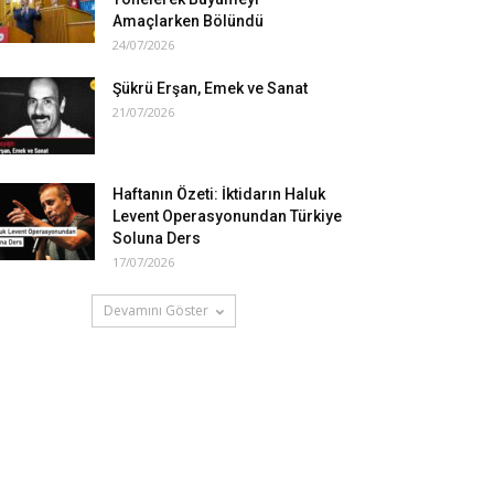
Amaçlarken Bölündü
24/07/2026
Şükrü Erşan, Emek ve Sanat
21/07/2026
Haftanın Özeti: İktidarın Haluk
Levent Operasyonundan Türkiye
Soluna Ders
17/07/2026
Devamını Göster