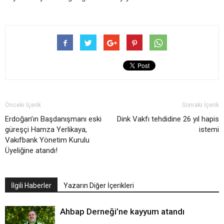
Önceki İçerik
Sonraki İçerik
Erdoğan’ın Başdanışmanı eski
Dink Vakfı tehdidine 26 yıl hapis
güreşçi Hamza Yerlikaya,
istemi
Vakıfbank Yönetim Kurulu
Üyeliğine atandı!
İlgili Haberler
Yazarın Diğer İçerikleri
Ahbap Derneği’ne kayyum atandı