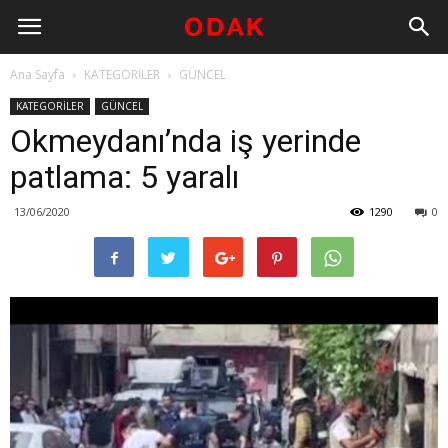
Ana Sayfa
KATEGORİLER
GÜNCEL
KATEGORİLER
GÜNCEL
Okmeydanı’nda iş yerinde
patlama: 5 yaralı
13/06/2020
1290
0