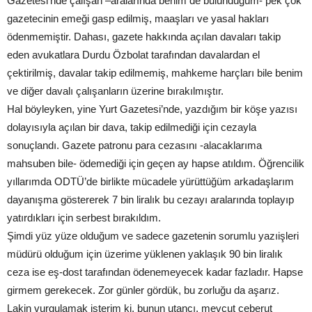
Gazetesi’nde çalışan –aralarında benim de bulunduğum- pek çok
gazetecinin emeği gasp edilmiş, maaşları ve yasal hakları
ödenmemiştir. Dahası, gazete hakkında açılan davaları takip
eden avukatlara Durdu Özbolat tarafından davalardan el
çektirilmiş, davalar takip edilmemiş, mahkeme harçları bile benim
ve diğer davalı çalışanların üzerine bırakılmıştır.
Hal böyleyken, yine Yurt Gazetesi’nde, yazdığım bir köşe yazısı
dolayısıyla açılan bir dava, takip edilmediği için cezayla
sonuçlandı. Gazete patronu para cezasını -alacaklarıma
mahsuben bile- ödemediği için geçen ay hapse atıldım. Öğrencilik
yıllarımda ODTÜ’de birlikte mücadele yürüttüğüm arkadaşlarım
dayanışma göstererek 7 bin liralık bu cezayı aralarında toplayıp
yatırdıkları için serbest bırakıldım.
Şimdi yüz yüze olduğum ve sadece gazetenin sorumlu yazıişleri
müdürü olduğum için üzerime yüklenen yaklaşık 90 bin liralık
ceza ise eş-dost tarafından ödenemeyecek kadar fazladır. Hapse
girmem gerekecek. Zor günler gördük, bu zorluğu da aşarız.
Lakin vurgulamak isterim ki, bunun utancı, mevcut ceberut