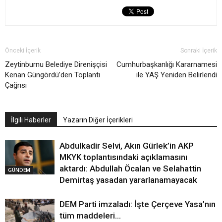
Önceki İçerik
Sonraki İçerik
Zeytinburnu Belediye Direnişçisi
Cumhurbaşkanlığı Kararnamesi
Kenan Güngördü’den Toplantı
ile YAŞ Yeniden Belirlendi
Çağrısı
İlgili Haberler
Yazarın Diğer İçerikleri
Abdulkadir Selvi, Akın Gürlek’in AKP
MKYK toplantısındaki açıklamasını
aktardı: Abdullah Öcalan ve Selahattin
GÜNDEM
Demirtaş yasadan yararlanamayacak
DEM Parti imzaladı: İşte Çerçeve Yasa’nın
tüm maddeleri…