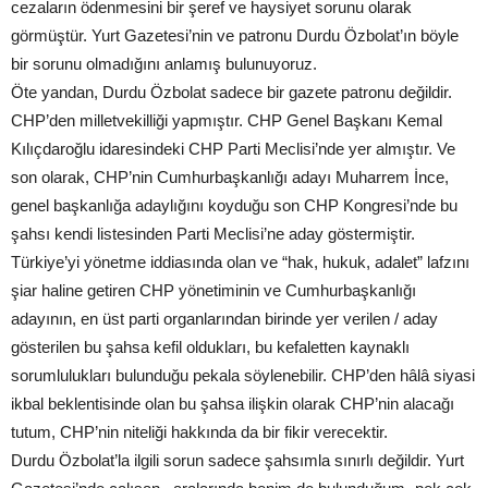
cezaların ödenmesini bir şeref ve haysiyet sorunu olarak
görmüştür. Yurt Gazetesi’nin ve patronu Durdu Özbolat’ın böyle
bir sorunu olmadığını anlamış bulunuyoruz.
Öte yandan, Durdu Özbolat sadece bir gazete patronu değildir.
CHP’den milletvekilliği yapmıştır. CHP Genel Başkanı Kemal
Kılıçdaroğlu idaresindeki CHP Parti Meclisi’nde yer almıştır. Ve
son olarak, CHP’nin Cumhurbaşkanlığı adayı Muharrem İnce,
genel başkanlığa adaylığını koyduğu son CHP Kongresi’nde bu
şahsı kendi listesinden Parti Meclisi’ne aday göstermiştir.
Türkiye’yi yönetme iddiasında olan ve “hak, hukuk, adalet” lafzını
şiar haline getiren CHP yönetiminin ve Cumhurbaşkanlığı
adayının, en üst parti organlarından birinde yer verilen / aday
gösterilen bu şahsa kefil oldukları, bu kefaletten kaynaklı
sorumlulukları bulunduğu pekala söylenebilir. CHP’den hâlâ siyasi
ikbal beklentisinde olan bu şahsa ilişkin olarak CHP’nin alacağı
tutum, CHP’nin niteliği hakkında da bir fikir verecektir.
Durdu Özbolat’la ilgili sorun sadece şahsımla sınırlı değildir. Yurt