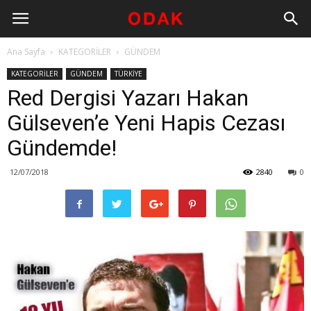
Ana Sayfa
KATEGORİLER
GÜNDEM
KATEGORİLER
GÜNDEM
TÜRKİYE
Red Dergisi Yazarı Hakan
Gülseven’e Yeni Hapis Cezası
Gündemde!
12/07/2018
2840
0