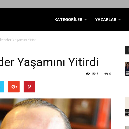
KATEGORİLER
YAZARLAR
skender Yaşamını Yitirdi
er Yaşamını Yitirdi
1545
0
ş