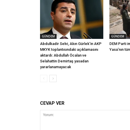
GÜNDEM
GÜNDEM
Abdulkadir Selvi, Akın Gürlek’in AKP
DEM Parti i
MKYK toplantısındaki açıklamasını
Yasa’nın tü
aktardı: Abdullah Öcalan ve
Selahattin Demirtaş yasadan
yararlanamayacak
CEVAP VER