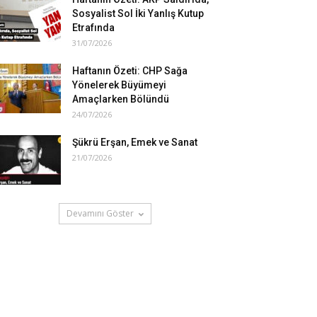
Sosyalist Sol İki Yanlış Kutup
Etrafında
31/07/2026
Haftanın Özeti: CHP Sağa
Yönelerek Büyümeyi
Amaçlarken Bölündü
24/07/2026
Şükrü Erşan, Emek ve Sanat
21/07/2026
Devamını Göster