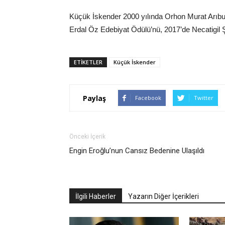
Küçük İskender 2000 yılında Orhon Murat Arıbur
Erdal Öz Edebiyat Ödülü’nü, 2017’de Necatigil Şi
ETIKETLER
Küçük İskender
Paylaş
Facebook
Twitter
Önceki İçerik
Engin Eroğlu’nun Cansız Bedenine Ulaşıldı
İlgili Haberler
Yazarın Diğer İçerikleri