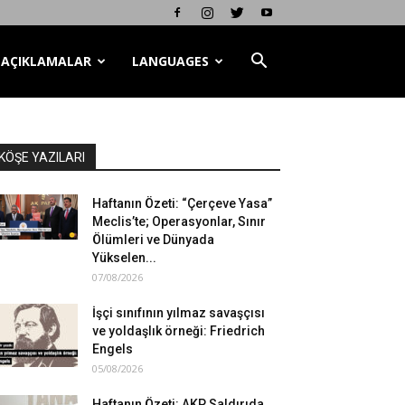
AÇIKLAMALAR
LANGUAGES
KÖŞE YAZILARI
Haftanın Özeti: “Çerçeve Yasa”
Meclis’te; Operasyonlar, Sınır
Ölümleri ve Dünyada
Yükselen...
07/08/2026
İşçi sınıfının yılmaz savaşçısı
ve yoldaşlık örneği: Friedrich
Engels
05/08/2026
Haftanın Özeti: AKP Saldırıda,