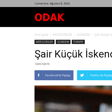
Cumartesi, Ağustos 8, 2026
Odak
Ana Sayfa
KATEGORİLER
GÜNDEM
Şair Küçük İ
Dergisi
KATEGORİLER
GÜNDEM
TÜRKİYE
Şair Küçük İskend
03/07/2019
Facebook'ta Paylaş
Twitter'da Payla