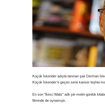
Küçük İskender adıyla tanınan şair Derman İsk
Küçük İskender’e geçen sene kanser teşhisi k
En son “İkinci Waliz” adlı şiir-metin-günlük kit
filminde de oynamıştı.