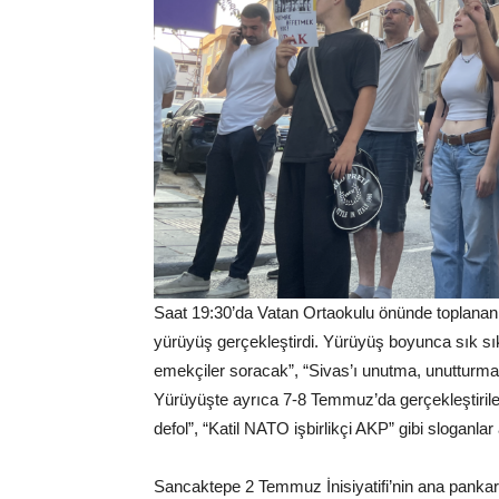
Saat 19:30’da Vatan Ortaokulu önünde toplanan 
yürüyüş gerçekleştirdi. Yürüyüş boyunca sık sık,
emekçiler soracak”, “Sivas’ı unutma, unutturma”,
Yürüyüşte ayrıca 7-8 Temmuz’da gerçekleştiril
defol”, “Katil NATO işbirlikçi AKP” gibi sloganlar a
Sancaktepe 2 Temmuz İnisiyatifi’nin ana pankart