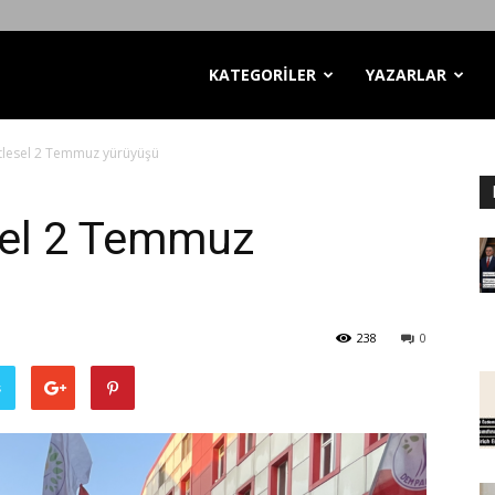
KATEGORİLER
YAZARLAR
itlesel 2 Temmuz yürüyüşü
esel 2 Temmuz
238
0
ş