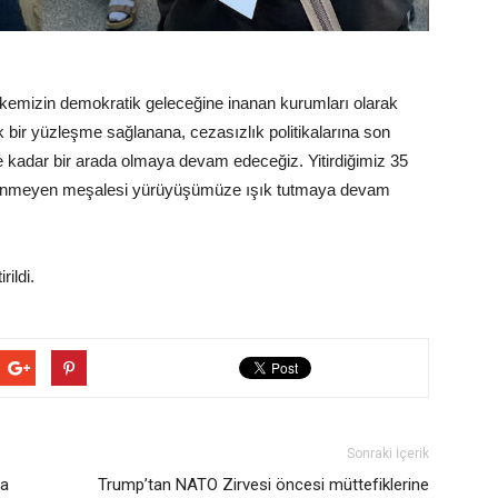
ve ülkemizin demokratik geleceğine inanan kurumları olarak
k bir yüzleşme sağlanana, cezasızlık politikalarına son
lene kadar bir arada olmaya devam edeceğiz. Yitirdiğimiz 35
 sönmeyen meşalesi yürüyüşümüze ışık tutmaya devam
rildi.
Sonraki İçerik
da
Trump’tan NATO Zirvesi öncesi müttefiklerine