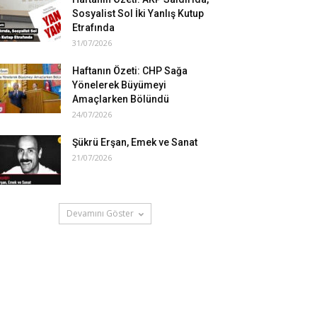
Sosyalist Sol İki Yanlış Kutup
Etrafında
31/07/2026
Haftanın Özeti: CHP Sağa
Yönelerek Büyümeyi
Amaçlarken Bölündü
24/07/2026
Şükrü Erşan, Emek ve Sanat
21/07/2026
Devamını Göster