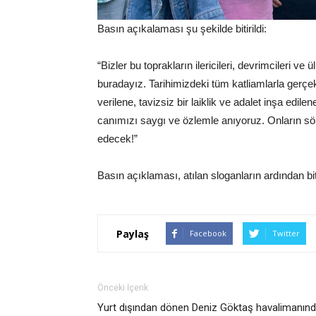
Basın açıkalaması şu şekilde bitirildi:
“Bizler bu toprakların ilericileri, devrimcileri 
buradayız. Tarihimizdeki tüm katliamlarla gerçe
verilene, tavizsiz bir laiklik ve adalet inşa edi
canımızı saygı ve özlemle anıyoruz. Onların
edecek!”
Basın açıklaması, atılan sloganların ardından biti
Paylaş
Facebook
Twitter
Önceki İçerik
Yurt dışından dönen Deniz Göktaş havalimanın