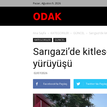
Pazar, Ağustos 9, 2026
Odak
Ana Sayfa
KATEGORİLER
GÜNCEL
Sarıgazi’de k
Dergisi
KATEGORİLER
GÜNCEL
Sarıgazi’de kitl
yürüyüşü
02/07/2026
Facebook'ta Paylaş
Twitter'da Payla