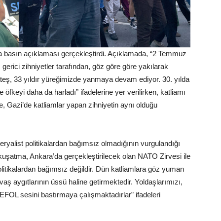
 basın açıklaması gerçekleştirdi. Açıklamada, “2 Temmuz
erici zihniyetler tarafından, göz göre göre yakılarak
 ateş, 33 yıldır yüreğimizde yanmaya devam ediyor. 30. yılda
 öfkeyi daha da harladı” ifadelerine yer verilirken, katliamı
, Gazi’de katliamlar yapan zihniyetin aynı olduğu
ryalist politikalardan bağımsız olmadığının vurgulandığı
 kuşatma, Ankara’da gerçekleştirilecek olan NATO Zirvesi ile
litikalardan bağımsız değildir. Dün katliamlara göz yuman
vaş aygıtlarının üssü haline getirmektedir. Yoldaşlarımızı,
EFOL sesini bastırmaya çalışmaktadırlar” ifadeleri