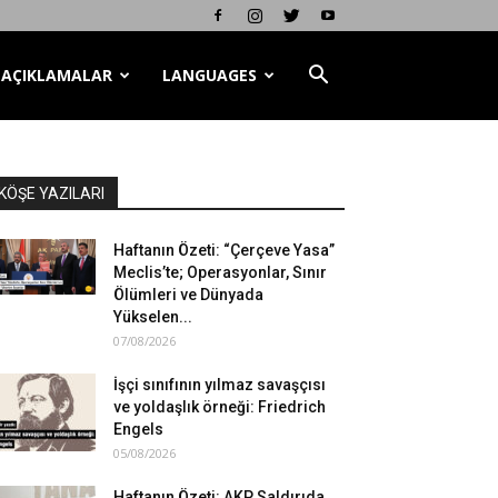
AÇIKLAMALAR
LANGUAGES
KÖŞE YAZILARI
Haftanın Özeti: “Çerçeve Yasa”
Meclis’te; Operasyonlar, Sınır
Ölümleri ve Dünyada
Yükselen...
07/08/2026
İşçi sınıfının yılmaz savaşçısı
ve yoldaşlık örneği: Friedrich
Engels
05/08/2026
Haftanın Özeti: AKP Saldırıda,