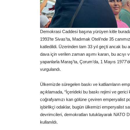
Demokrasi Caddesi başına yürüyen kitle burada
1993’te Sivas’ta, Madımak Oteli’nde 35 canımız g
katledildi. Üzerinden tam 33 yıl geçti ancak bu
dava için verilen zaman aşımı kararı, bu acıyı ve
yapanlarla Maraş’ta, Çorum’da, 1 Mayıs 1977’de
vurgulandı.
Ülkemizde süregelen baskı ve katliamların empe
açıklamada, “İçerideki bu baskı rejimi ve gerici
coğrafyamızı kan gölüne çeviren emperyalist po
işbirlikçi odaklar, bugün ülkemizi emperyalist sa
devrimcileri, demokratları tutuklayarak NATO D
kullanıldı.