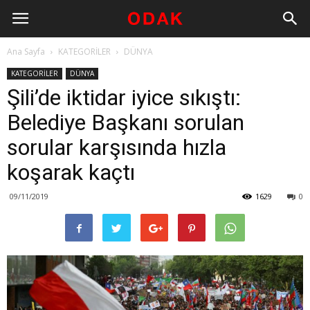
Ana Sayfa
KATEGORİLER
DÜNYA
KATEGORİLER
DÜNYA
Şili’de iktidar iyice sıkıştı:
Belediye Başkanı sorulan
sorular karşısında hızla
koşarak kaçtı
09/11/2019
1629
0