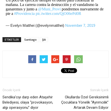
Un poco de ejercicio siempre es bueno para comenzar la
mañana. La carrera contra la destrucción y el vandalismo la
ganaremos y junto a
@Muni_Provi
pondremos nuevamente de
pie a
#Providencia
pic.twitter.com/QjO06ePd0R
— Evelyn Matthei (@evelynmatthei)
November 7, 2019
ETIKETLER
Santiago
Şili
Önceki İçerik
Sonraki İçerik
Sendika’cıyı darp eden Ataşehir
Okullarda Özel Gereksinimli
Belediyesi, olaya “provokasyon,
Çocuklara Yönelik “Ayrımcılık”
algı operasyonu” diyor
Artarak Devam Ediyor