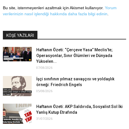
Bu site, istenmeyenleri azaltmak için Akismet kullanıyor.
Yorum
verilerinizin nasıl işlendiği hakkında daha fazla bilgi edinin
.
KÖŞE YAZILARI
Haftanın Özeti: “Çerçeve Yasa” Meclis’te;
Operasyonlar, Sınır Ölümleri ve Dünyada
Yükselen...
07/08/2026
İşçi sınıfının yılmaz savaşçısı ve yoldaşlık
örneği: Friedrich Engels
05/08/2026
Haftanın Özeti: AKP Saldırıda, Sosyalist Sol İki
Yanlış Kutup Etrafında
31/07/2026