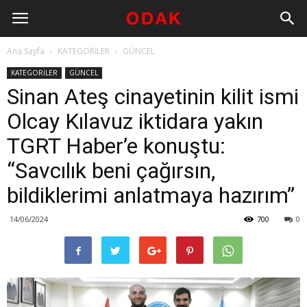
Ana Sayfa
KATEGORİLER
GÜNCEL
KATEGORİLER
GÜNCEL
Sinan Ateş cinayetinin kilit ismi
Olcay Kılavuz iktidara yakın
TGRT Haber’e konuştu:
“Savcılık beni çağırsın,
bildiklerimi anlatmaya hazırım”
14/06/2024
700
0