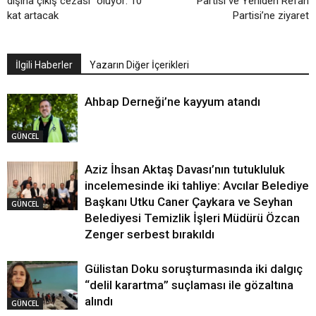
dışına çıkış cezası” oluyor: 10
Partisi ve Yeniden Refah
kat artacak
Partisi’ne ziyaret
İlgili Haberler
Yazarın Diğer İçerikleri
Ahbap Derneği’ne kayyum atandı
GÜNCEL
Aziz İhsan Aktaş Davası’nın tutukluluk
incelemesinde iki tahliye: Avcılar Belediye
Başkanı Utku Caner Çaykara ve Seyhan
GÜNCEL
Belediyesi Temizlik İşleri Müdürü Özcan
Zenger serbest bırakıldı
Gülistan Doku soruşturmasında iki dalgıç
“delil karartma” suçlaması ile gözaltına
alındı
GÜNCEL