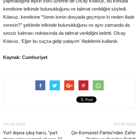
yapmadığına ilişkin soru üzerine de Olcay Kılavuz, bu konuda
kendisine telkinde bulunulduğunu ve talimat verildiğini söyledi.
Kılavuz, kendisine “Senin ismin dosyada geçmiyor ki neden ifade
veresin?” şeklinde telkinde bulunulduğunu ve aynı zamanda da
sessiz kalması noktasında da talimat verildiğini belirtti. Olcay
Kılavuz, ‘Eğer bu suçsa gidip yatayım’ ifadelerini kullandı.
Kaynak: Cumhuriyet
Önceki İçerik
Sonraki İçerik
Yurt dışına çıkış harcı, “yurt
Çin Komünist Partisi’nden Zafer