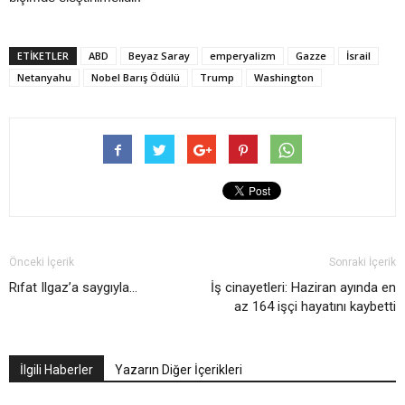
ETIKETLER
ABD
Beyaz Saray
emperyalizm
Gazze
İsrail
Netanyahu
Nobel Barış Ödülü
Trump
Washington
Önceki İçerik
Sonraki İçerik
Rıfat Ilgaz’a saygıyla…
İş cinayetleri: Haziran ayında en
az 164 işçi hayatını kaybetti
İlgili Haberler
Yazarın Diğer İçerikleri