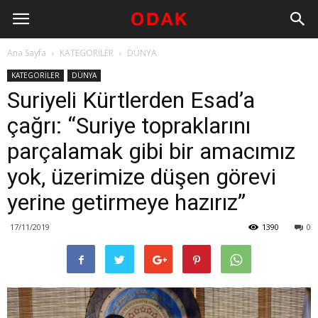
Ana Sayfa
KATEGORİLER
DÜNYA
KATEGORİLER
DÜNYA
Suriyeli Kürtlerden Esad’a
çağrı: “Suriye topraklarını
parçalamak gibi bir amacımız
yok, üzerimize düşen görevi
yerine getirmeye hazırız”
17/11/2019
1390
0