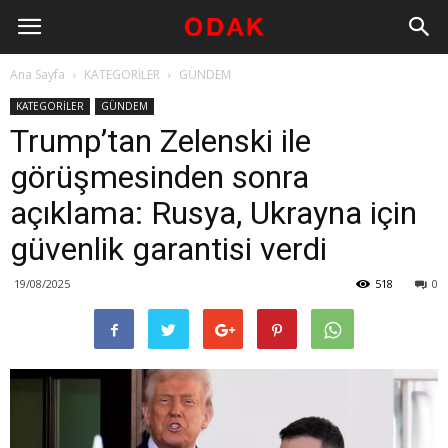
Ana Sayfa
KATEGORİLER
GÜNDEM
KATEGORİLER
GÜNDEM
Trump’tan Zelenski ile
görüşmesinden sonra
açıklama: Rusya, Ukrayna için
güvenlik garantisi verdi
19/08/2025
518
0