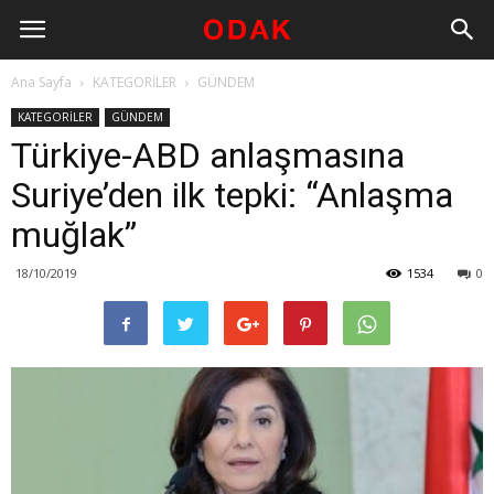
Ana Sayfa
KATEGORİLER
GÜNDEM
KATEGORİLER
GÜNDEM
Türkiye-ABD anlaşmasına
Suriye’den ilk tepki: “Anlaşma
muğlak”
18/10/2019
1534
0