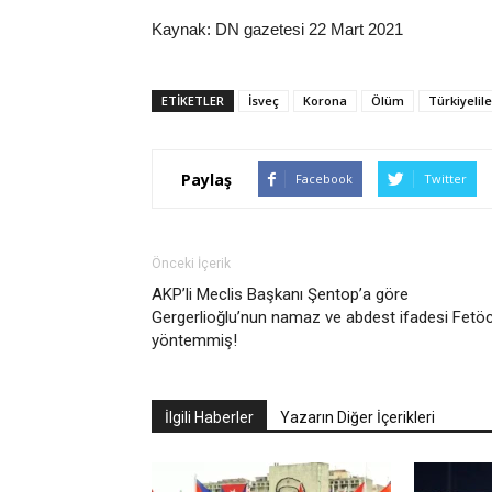
Kaynak: DN gazetesi 22 Mart 2021
ETIKETLER
İsveç
Korona
Ölüm
Türkiyelile
Paylaş
Facebook
Twitter
Önceki İçerik
AKP’li Meclis Başkanı Şentop’a göre
Gergerlioğlu’nun namaz ve abdest ifadesi Fetö
yöntemmiş!
İlgili Haberler
Yazarın Diğer İçerikleri