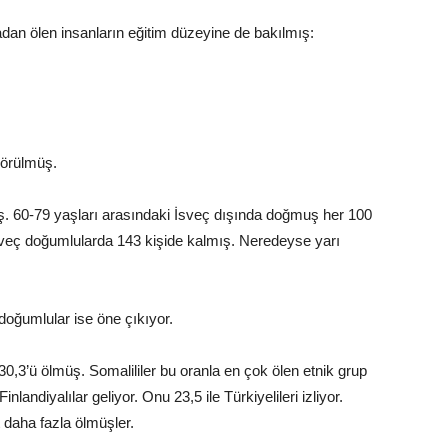
adan ölen insanların eğitim düzeyine de bakılmış:
 görülmüş.
ş. 60-79 yaşları arasındaki İsveç dışında doğmuş her 100
sveç doğumlularda 143 kişide kalmış. Neredeyse yarı
doğumlular ise öne çıkıyor.
30,3’ü ölmüş. Somalililer bu oranla en çok ölen etnik grup
nlandiyalılar geliyor. Onu 23,5 ile Türkiyelileri izliyor.
 daha fazla ölmüşler.