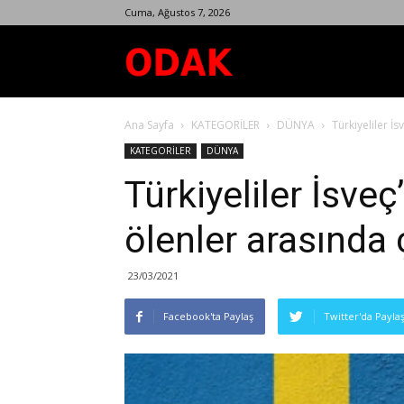
Cuma, Ağustos 7, 2026
Odak
Ana Sayfa
KATEGORİLER
DÜNYA
Türkiyeliler İ
Dergisi
KATEGORİLER
DÜNYA
Türkiyeliler İsve
ölenler arasında ç
23/03/2021
Facebook'ta Paylaş
Twitter'da Payla