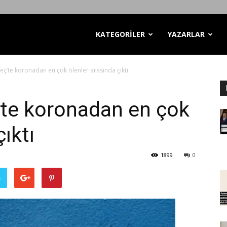
KATEGORİLER
YAZARLAR
sveç’te koronadan en çok ölenler arasında çıktı
ç’te koronadan en çok
ıktı
1899
0
ş