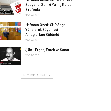
Sosyalist Sol İki Yanlış Kutup
Etrafında
31/07/2026
Haftanın Özeti: CHP Sağa
Yönelerek Büyümeyi
Amaçlarken Bölündü
24/07/2026
Şükrü Erşan, Emek ve Sanat
21/07/2026
Devamını Göster