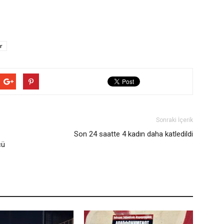
r
Sonraki İçerik
Son 24 saatte 4 kadın daha katledildi
cü