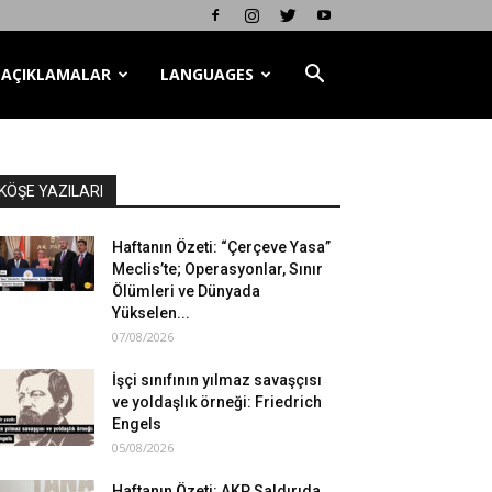
AÇIKLAMALAR
LANGUAGES
KÖŞE YAZILARI
Haftanın Özeti: “Çerçeve Yasa”
Meclis’te; Operasyonlar, Sınır
Ölümleri ve Dünyada
Yükselen...
07/08/2026
İşçi sınıfının yılmaz savaşçısı
ve yoldaşlık örneği: Friedrich
Engels
05/08/2026
Haftanın Özeti: AKP Saldırıda,