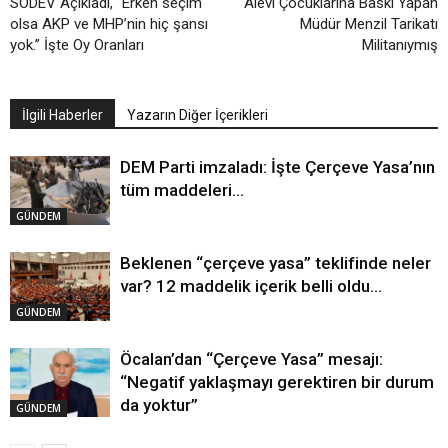
SODEV Açıkladı, “Erken seçim
Alevi Çocuklarına Baskı Yapan
olsa AKP ve MHP’nin hiç şansı
Müdür Menzil Tarikatı
yok.” İşte Oy Oranları
Militanıymış
İlgili Haberler
Yazarın Diğer İçerikleri
DEM Parti imzaladı: İşte Çerçeve Yasa’nın
tüm maddeleri…
GÜNDEM
Beklenen “çerçeve yasa” teklifinde neler
var? 12 maddelik içerik belli oldu…
GÜNDEM
Öcalan’dan “Çerçeve Yasa” mesajı:
“Negatif yaklaşmayı gerektiren bir durum
da yoktur”
GÜNDEM