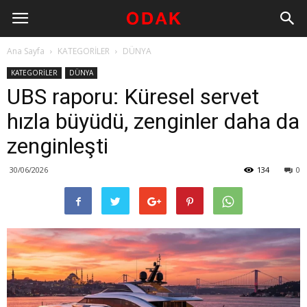
Ana Sayfa
KATEGORİLER
DÜNYA
KATEGORİLER
DÜNYA
UBS raporu: Küresel servet
hızla büyüdü, zenginler daha da
zenginleşti
30/06/2026
134
0