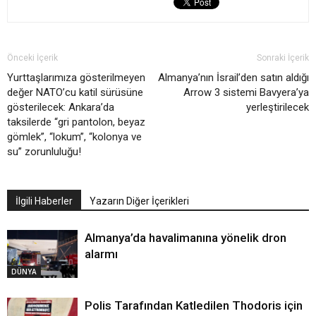
Önceki İçerik
Sonraki İçerik
Yurttaşlarımıza gösterilmeyen
Almanya’nın İsrail’den satın aldığı
değer NATO’cu katil sürüsüne
Arrow 3 sistemi Bavyera’ya
gösterilecek: Ankara’da
yerleştirilecek
taksilerde “gri pantolon, beyaz
gömlek”, “lokum”, “kolonya ve
su” zorunluluğu!
İlgili Haberler
Yazarın Diğer İçerikleri
Almanya’da havalimanına yönelik dron
alarmı
DÜNYA
Polis Tarafından Katledilen Thodoris için