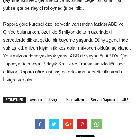
gayrimenkul ve diğer maddi varlıklardaki değer artışının” bu
yükselişte belirleyici rol oynadığı belirtildi.
Rapora göre küresel özel servetin yarısından fazlası ABD ve
Çin’de bulunurken, özellikle 5 milyon doların üzerindeki
servetlerde dikkat çekici bir büyüme yaşandı. Dünya genelinde
yaklaşık 1 milyon kişinin ilk kez dolar milyoneri olduğu açıklandı.
Yeni milyonerlerin yaklaşık yarısı ABD’de yaşadığı, ABD’yi Çin,
Japonya, Almanya, Birleşik Krallık ve Fransa’nın izlediği ifade
ediliyor. Rapora göre kişi başına ortalama servette ilk sırada
İsviçre yer aldı.
ETIKETLER
Avrupa
İsviçre
Kapitalizm
Servet Raporu
UBS