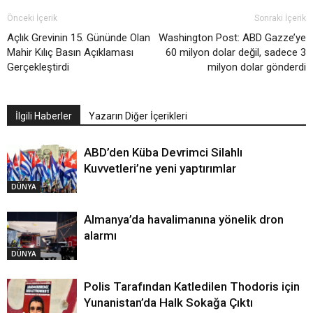
Önceki İçerik
Sonraki İçerik
Açlık Grevinin 15. Gününde Olan
Washington Post: ABD Gazze’ye
Mahir Kılıç Basın Açıklaması
60 milyon dolar değil, sadece 3
Gerçekleştirdi
milyon dolar gönderdi
İlgili Haberler
Yazarın Diğer İçerikleri
ABD’den Küba Devrimci Silahlı
Kuvvetleri’ne yeni yaptırımlar
DÜNYA
Almanya’da havalimanına yönelik dron
alarmı
DÜNYA
Polis Tarafından Katledilen Thodoris için
Yunanistan’da Halk Sokağa Çıktı