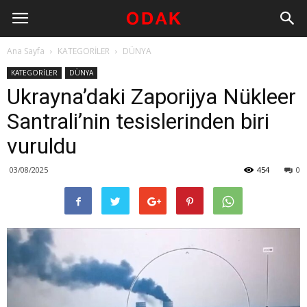
Ana Sayfa
KATEGORİLER
DÜNYA
KATEGORİLER
DÜNYA
Ukrayna’daki Zaporijya Nükleer
Santrali’nin tesislerinden biri
vuruldu
03/08/2025
454
0