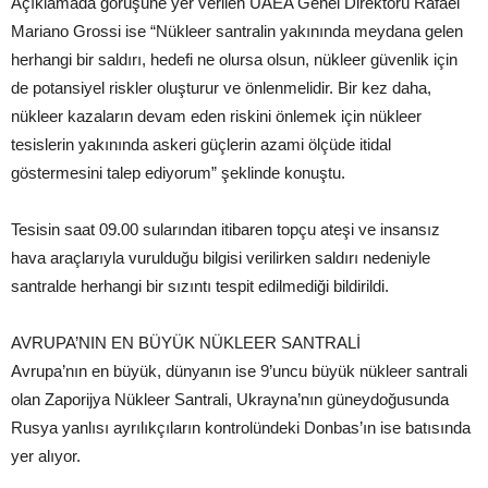
Açıklamada görüşüne yer verilen UAEA Genel Direktörü Rafael
Mariano Grossi ise “Nükleer santralin yakınında meydana gelen
herhangi bir saldırı, hedefi ne olursa olsun, nükleer güvenlik için
de potansiyel riskler oluşturur ve önlenmelidir. Bir kez daha,
nükleer kazaların devam eden riskini önlemek için nükleer
tesislerin yakınında askeri güçlerin azami ölçüde itidal
göstermesini talep ediyorum” şeklinde konuştu.
Tesisin saat 09.00 sularından itibaren topçu ateşi ve insansız
hava araçlarıyla vurulduğu bilgisi verilirken saldırı nedeniyle
santralde herhangi bir sızıntı tespit edilmediği bildirildi.
AVRUPA’NIN EN BÜYÜK NÜKLEER SANTRALİ
Avrupa’nın en büyük, dünyanın ise 9’uncu büyük nükleer santrali
olan Zaporijya Nükleer Santrali, Ukrayna’nın güneydoğusunda
Rusya yanlısı ayrılıkçıların kontrolündeki Donbas’ın ise batısında
yer alıyor.