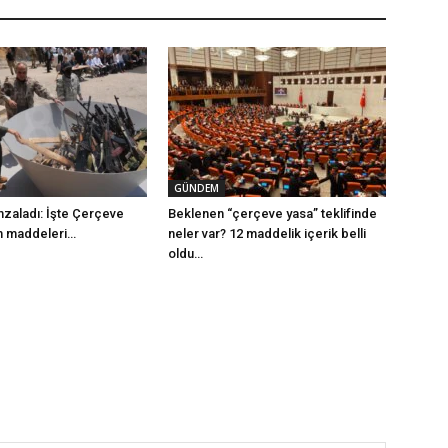
GÜNDEM
mzaladı: İşte Çerçeve
Beklenen “çerçeve yasa” teklifinde
m maddeleri…
neler var? 12 maddelik içerik belli
oldu…