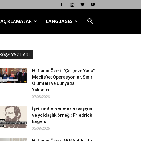
AÇIKLAMALAR
LANGUAGES
KÖŞE YAZILARI
Haftanın Özeti: “Çerçeve Yasa”
Meclis’te; Operasyonlar, Sınır
Ölümleri ve Dünyada
Yükselen...
07/08/2026
İşçi sınıfının yılmaz savaşçısı
ve yoldaşlık örneği: Friedrich
Engels
05/08/2026
Haftanın Özeti: AKP Saldırıda,