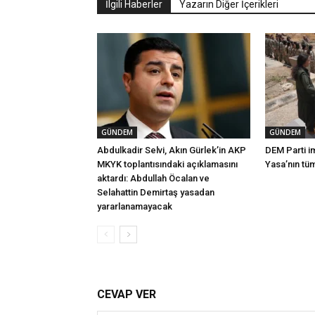
İlgili Haberler
Yazarın Diğer İçerikleri
GÜNDEM
GÜNDEM
Abdulkadir Selvi, Akın Gürlek’in AKP
DEM Parti i
MKYK toplantısındaki açıklamasını
Yasa’nın tü
aktardı: Abdullah Öcalan ve
Selahattin Demirtaş yasadan
yararlanamayacak
CEVAP VER