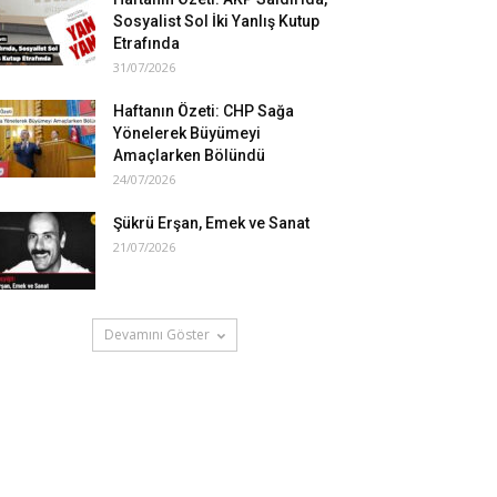
Sosyalist Sol İki Yanlış Kutup
Etrafında
31/07/2026
Haftanın Özeti: CHP Sağa
Yönelerek Büyümeyi
Amaçlarken Bölündü
24/07/2026
Şükrü Erşan, Emek ve Sanat
21/07/2026
Devamını Göster