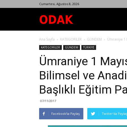
Cumartesi, Ağustos 8, 2026
Odak
Ana Sayfa
KATEGORİLER
GÜNDEM
Ümraniye 1 Ma
Dergisi
KATEGORİLER
GÜNDEM
TÜRKİYE
Ümraniye 1 Mayıs
Bilimsel ve Anadi
Başlıklı Eğitim P
07/11/2017
Facebook'ta Paylaş
Twitter'da Payla