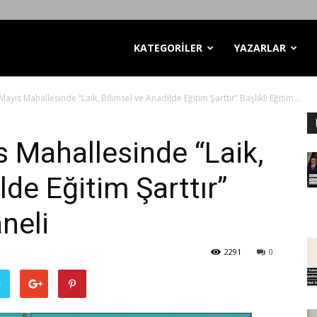
KATEGORİLER
YAZARLAR
yıs Mahallesinde “Laik, Bilimsel ve Anadilde Eğitim Şarttır” Başlıklı Eğitim...
 Mahallesinde “Laik,
lde Eğitim Şarttır”
aneli
2291
0
ş