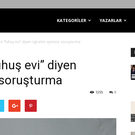
KATEGORİLER
YAZARLAR
re “fuhuş evi” diyen öğretim üyesine soruşturma
uhuş evi” diyen
 soruşturma
1255
0
ş