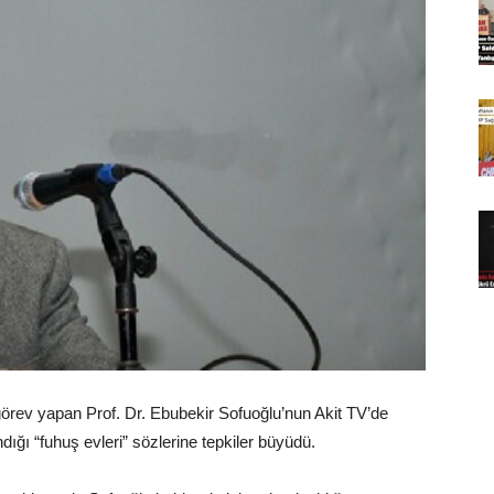
görev yapan Prof. Dr. Ebubekir Sofuoğlu’nun Akit TV’de
andığı “fuhuş evleri” sözlerine tepkiler büyüdü.