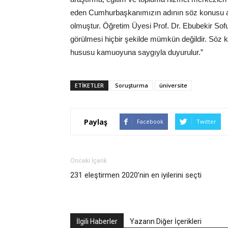
eden Cumhurbaşkanımızın adının söz konusu açı
olmuştur. Öğretim Üyesi Prof. Dr. Ebubekir So
görülmesi hiçbir şekilde mümkün değildir. Söz kon
hususu kamuoyuna saygıyla duyurulur.”
ETIKETLER
Soruşturma
üniversite
Paylaş
Facebook
Twitter
Önceki İçerik
231 eleştirmen 2020’nin en iyilerini seçti
İlgili Haberler
Yazarın Diğer İçerikleri