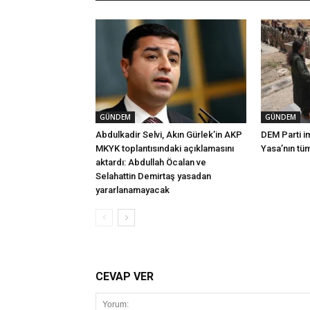
GÜNDEM
GÜNDEM
Abdulkadir Selvi, Akın Gürlek’in AKP
DEM Parti i
MKYK toplantısındaki açıklamasını
Yasa’nın tü
aktardı: Abdullah Öcalan ve
Selahattin Demirtaş yasadan
yararlanamayacak
CEVAP VER