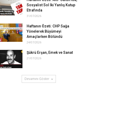
Sosyalist Sol İki Yanlış Kutup
Etrafında
31/07/2026
Haftanın Özeti: CHP Sağa
Yönelerek Büyümeyi
Amaçlarken Bölündü
24/07/2026
Şükrü Erşan, Emek ve Sanat
21/07/2026
Devamını Göster