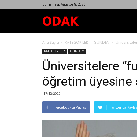
Cumartesi, Ağustos 8, 2026
Odak
Ana Sayfa
KATEGORİLER
GÜNDEM
Üniversitele
Dergisi
KATEGORİLER
GÜNDEM
Üniversitelere “f
öğretim üyesine
17/12/2020
Facebook'ta Paylaş
Twitter'da Payla