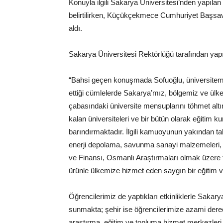
Konuyla ilgili Sakarya Üniversitesi’nden yapıla
belirtilirken, Küçükçekmece Cumhuriyet Başsavcı
aldı.
Sakarya Üniversitesi Rektörlüğü tarafından yap
“Bahsi geçen konuşmada Sofuoğlu, üniversitemi
ettiği cümlelerde Sakarya’mız, bölgemiz ve ülk
çabasındaki üniversite mensuplarını töhmet altı
kalan üniversiteleri ve bir bütün olarak eğitim k
barındırmaktadır. İlgili kamuoyunun yakından taki
enerji depolama, savunma sanayi malzemeleri, e
ve Finansı, Osmanlı Araştırmaları olmak üzere t
ürünle ülkemize hizmet eden saygın bir eğitim 
Öğrencilerimiz de yaptıkları etkinliklerle Sakar
sunmakta; şehir ise öğrencilerimize azami dere
araştırma, eğitim ve topluma hizmet merkezleri o