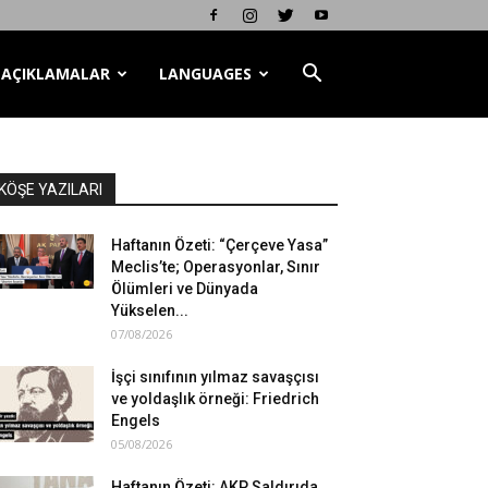
AÇIKLAMALAR
LANGUAGES
KÖŞE YAZILARI
Haftanın Özeti: “Çerçeve Yasa”
Meclis’te; Operasyonlar, Sınır
Ölümleri ve Dünyada
Yükselen...
07/08/2026
İşçi sınıfının yılmaz savaşçısı
ve yoldaşlık örneği: Friedrich
Engels
05/08/2026
Haftanın Özeti: AKP Saldırıda,