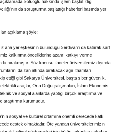
n açıklamada Sofuoğlu hakkında işlem başlatıldığı
lığı’nın da soruşturma başlattığı haberleri basında yer
ılan açıklama şöyle:
z ana yerleşkesinin bulunduğu Serdivan’ı da katarak sarf
emiz kalkınma önceliklerine azami katkıyı verme
nda bırakmıştır. Söz konusu ifadeler üniversitemiz dışında
urumlarını da zan altında bırakacak ağır ithamları
p ettiği gibi Sakarya Üniversitesi, başta siber güvenlik,
lektrikli araçlar, Orta Doğu çalışmaları, İslam Ekonomisi
eknik ve sosyal alanlarda yaptığı birçok araştırma ve
ve araştırma kurumudur.
ya’nın sosyal ve kültürel ortamına önemli derecede katkı
cede destek olmaktadır. Öte yandan üniversitelerimizin
larak faaliyet göstermeleri için bütün imkanları seferber