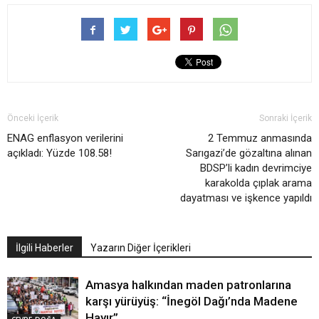
Önceki İçerik
Sonraki İçerik
ENAG enflasyon verilerini
2 Temmuz anmasında
açıkladı: Yüzde 108.58!
Sarıgazi’de gözaltına alınan
BDSP’li kadın devrimciye
karakolda çıplak arama
dayatması ve işkence yapıldı
İlgili Haberler
Yazarın Diğer İçerikleri
Amasya halkından maden patronlarına
karşı yürüyüş: “İnegöl Dağı’nda Madene
Hayır”