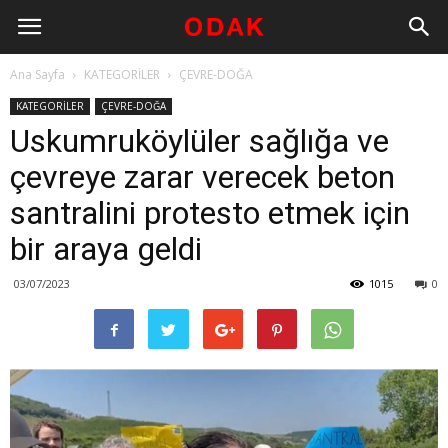
Ana Sayfa
KATEGORİLER
ÇEVRE-DOĞA
KATEGORİLER
ÇEVRE-DOĞA
Uskumruköylüler sağlığa ve
çevreye zarar verecek beton
santralini protesto etmek için
bir araya geldi
03/07/2023
1015
0