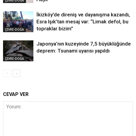
ÇEVRE-DOĞA
İkizköy’de direniş ve dayanışma kazandı,
Esra Işık’tan mesaj var: “Limak defol, bu
topraklar bizim”
ÇEVRE-DOĞA
Japonya’nın kuzeyinde 7,5 büyüklüğünde
deprem: Tsunami uyarısı yapıldı
ÇEVRE-DOĞA
CEVAP VER