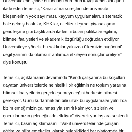
Üniversitelerin içinde bulunduğu durumun kaygı verici olduğunu
ifade eden temsilci, “Karar alma süreçlerinde üniversite
bileşenlerinin yok sayılması, kayyum uygulamaları, sistematik
hale gelmiş baskılar, KHK’lar, niteliksizleşme, piyasalaşma,
gericileşme gibi başlıklarda ifadesini bulan politikalar eğitimi,
bilimsel faaliyetleri ve akademik özgürlüğü doğrudan etkiliyor.
Üniversiteye yönelik bu saldırılar yalnızca ülkemizin bugününü
değil yarınını da olumsuz anlamda etkileyen sonuçlar üretiyor”
diye konuştu.
Temsilci, açıklamanın devamında “Kendi çalışanına bu koşulları
dayatan üniversitelerde ne nitelikli bir eğitimin ne toplum yararına
bilimsel faaliyetlerin gerçekleşemeyeceğini herkesin bilmesi
gerekiyor. Günü kurtarmaktan bile uzak bu uygulamalar yalnızca
bizim emeğimizin çalınmasıyla sınırlı kalmıyor, sizlerin ve
çocuklarınızın geleceğini de etkiliyor” diyerek yurttaşlara seslendi.
Temsilci, basın açıklamasını, “Vakıf üniversitelerinde çalışan
eğitim ve bilim emekçileri olarak bulabildikleri her platformda bir