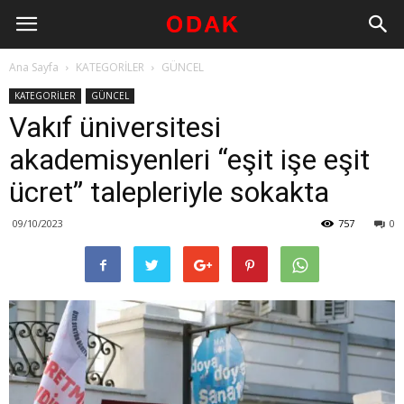
Ana Sayfa
KATEGORİLER
GÜNCEL
KATEGORİLER
GÜNCEL
Vakıf üniversitesi
akademisyenleri “eşit işe eşit
ücret” talepleriyle sokakta
09/10/2023
757
0