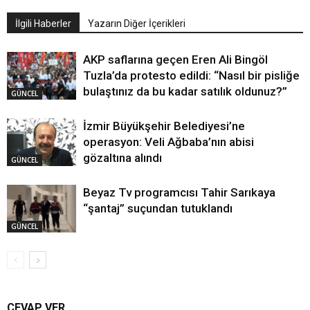
İlgili Haberler
Yazarın Diğer İçerikleri
AKP saflarına geçen Eren Ali Bingöl
Tuzla’da protesto edildi: “Nasıl bir pisliğe
bulaştınız da bu kadar satılık oldunuz?”
GÜNCEL
İzmir Büyükşehir Belediyesi’ne
operasyon: Veli Ağbaba’nın abisi
gözaltına alındı
GÜNCEL
Beyaz Tv programcısı Tahir Sarıkaya
“şantaj” suçundan tutuklandı
GÜNCEL
CEVAP VER