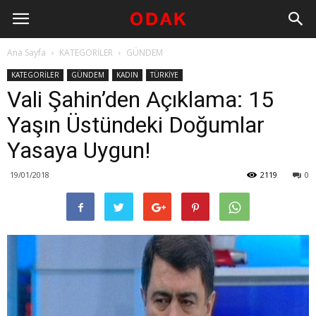
Ana Sayfa
KATEGORİLER
GÜNDEM
KATEGORİLER
GÜNDEM
KADIN
TÜRKİYE
Vali Şahin’den Açıklama: 15
Yaşın Üstündeki Doğumlar
Yasaya Uygun!
19/01/2018
2119
0