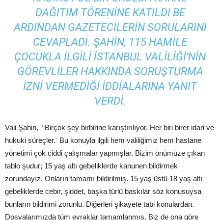
DAĞITIM TÖRENINE KATILDI BE
ARDINDAN GAZETECILERIN SORULARINI
CEVAPLADI. ŞAHIN, 115 HAMILE
ÇOCUKLA ILGILI İSTANBUL VALILIĞI’NIN
GÖREVLILER HAKKINDA SORUŞTURMA
IZNI VERMEDIĞI IDDIALARINA YANIT
VERDI.
Vali Şahin, “Birçok şey birbirine karıştırılıyor. Her biri birer idari ve
hukuki süreçler. Bu konuyla ilgili hem valiliğimiz hem hastane
yönetimi çok ciddi çalışmalar yapmışlar. Bizim önümüze çıkan
tablo şudur; 15 yaş altı gebeliklerde kanunen bildirmek
zorundayız. Onların tamamı bildirilmiş. 15 yaş üstü 18 yaş altı
gebeliklerde cebir, şiddet, başka türlü baskılar söz konusuysa
bunların bildirimi zorunlu. Diğerleri şikayete tabi konulardan.
Dosyalarımızda tüm evraklar tamamlanmış. Biz de ona göre