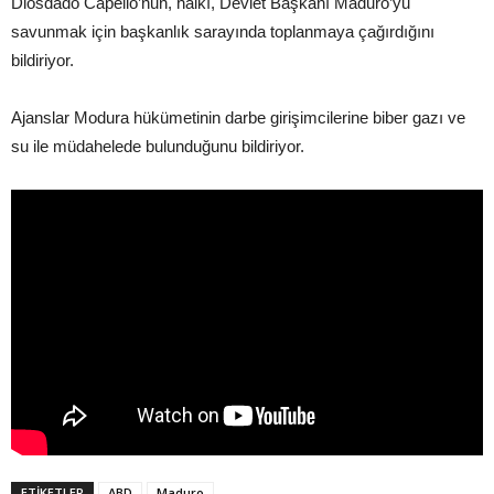
Diosdado Capello’nun, halkı, Devlet Başkanı Maduro’yu
savunmak için başkanlık sarayında toplanmaya çağırdığını
bildiriyor.
Ajanslar Modura hükümetinin darbe girişimcilerine biber gazı ve
su ile müdahelede bulunduğunu bildiriyor.
ETIKETLER
ABD
Maduro