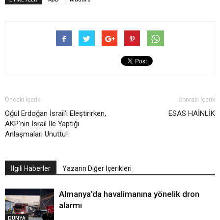
Önceki İçerik
Sonraki İçerik
Oğul Erdoğan İsrail’i Eleştirirken,
ESAS HAİNLİK
AKP’nin İsrail İle Yaptığı
Anlaşmaları Unuttu!
İlgili Haberler
Yazarın Diğer İçerikleri
Almanya’da havalimanına yönelik dron
alarmı
DÜNYA