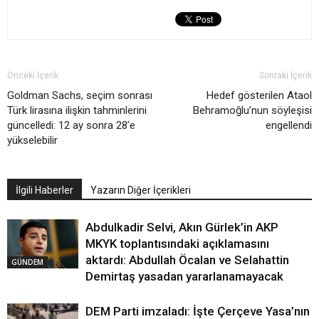
Önceki İçerik
Sonraki İçerik
Goldman Sachs, seçim sonrası
Hedef gösterilen Ataol
Türk lirasına ilişkin tahminlerini
Behramoğlu’nun söyleşisi
güncelledi: 12 ay sonra 28’e
engellendi
yükselebilir
İlgili Haberler
Yazarın Diğer İçerikleri
Abdulkadir Selvi, Akın Gürlek’in AKP
MKYK toplantısındaki açıklamasını
aktardı: Abdullah Öcalan ve Selahattin
GÜNDEM
Demirtaş yasadan yararlanamayacak
DEM Parti imzaladı: İşte Çerçeve Yasa’nın