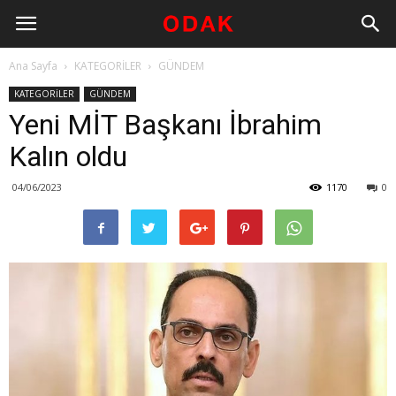
Ana Sayfa
KATEGORİLER
GÜNDEM
KATEGORİLER
GÜNDEM
Yeni MİT Başkanı İbrahim
Kalın oldu
04/06/2023
1170
0