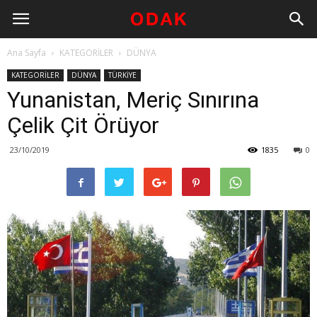
Ana Sayfa
KATEGORİLER
DÜNYA
KATEGORİLER
DÜNYA
TÜRKİYE
Yunanistan, Meriç Sınırına
Çelik Çit Örüyor
23/10/2019
1835
0