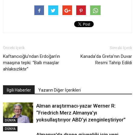
Önceki İçerik
Sonraki İçerik
Kaftancıoğlu’ndan Erdoğan’ın
Kanada’da Greta’nın Duvar
maaşına tepki: “Ballı maaşlar
Resmi Tahrip Edildi
ahlaksızlıktır”
İlgili Haberler
Yazarın Diğer İçerikleri
Alman araştırmacı-yazar Werner R:
“Friedrich Merz Almanya’yı
yoksullaştırıyor ABD’yi zenginleştiriyor”
DÜNYA
DÜNYA
Almanya’da drone güvenliği için yeni