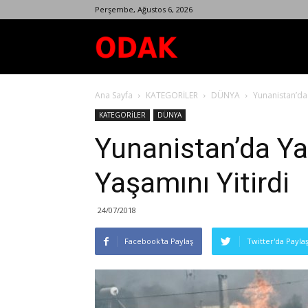
Perşembe, Ağustos 6, 2026
Odak
Ana Sayfa
KATEGORİLER
DÜNYA
Yunanistan’da 
Dergisi
KATEGORİLER
DÜNYA
Yunanistan’da Ya
Yaşamını Yitirdi
24/07/2018
Facebook'ta Paylaş
Twitter'da Payla