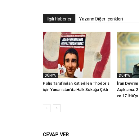
İlgili Haberler
Yazarın Diğer İçerikleri
DÜNYA
DÜNYA
Polis Tarafından Katledilen Thodoris
İran Devrim
için Yunanistan’da Halk Sokağa Çıktı
Açıklama: 2
ve 17 İHA’yı
CEVAP VER