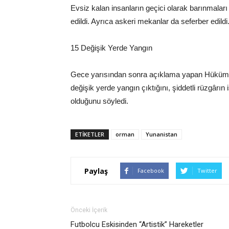
Evsiz kalan insanların geçici olarak barınmaları iç
edildi. Ayrıca askeri mekanlar da seferber edildi
15 Değişik Yerde Yangın
Gece yarısından sonra açıklama yapan Hüküme
değişik yerde yangın çıktığını, şiddetli rüzgârı
olduğunu söyledi.
ETIKETLER
orman
Yunanistan
Paylaş
Facebook
Twitter
Önceki İçerik
Futbolcu Eskisinden “Artistik” Hareketler