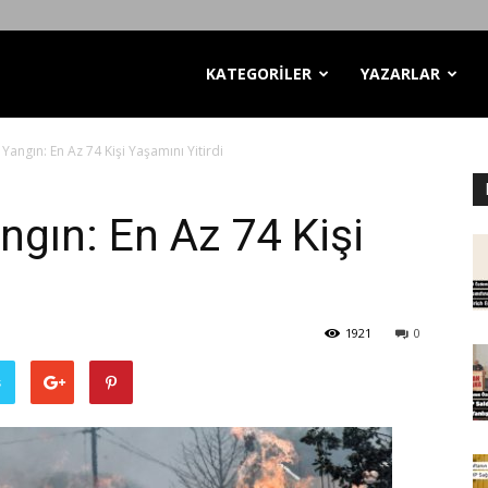
KATEGORİLER
YAZARLAR
Yangın: En Az 74 Kişi Yaşamını Yitirdi
ngın: En Az 74 Kişi
1921
0
ş