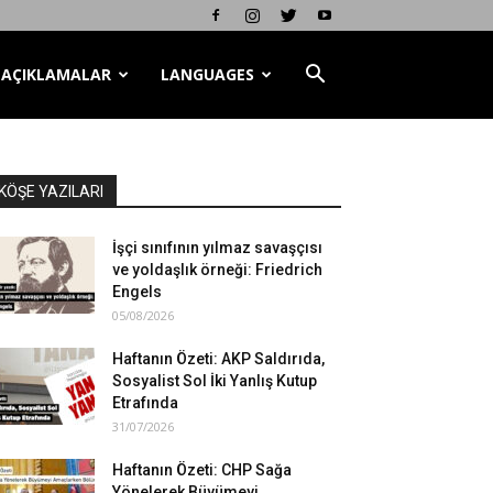
AÇIKLAMALAR
LANGUAGES
KÖŞE YAZILARI
İşçi sınıfının yılmaz savaşçısı
ve yoldaşlık örneği: Friedrich
Engels
05/08/2026
Haftanın Özeti: AKP Saldırıda,
Sosyalist Sol İki Yanlış Kutup
Etrafında
31/07/2026
Haftanın Özeti: CHP Sağa
Yönelerek Büyümeyi