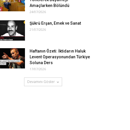
Amaçlarken Bölündü
24/07/2026
Şükrü Erşan, Emek ve Sanat
21/07/2026
Haftanın Özeti: İktidarın Haluk
Levent Operasyonundan Türkiye
Soluna Ders
17/07/2026
Devamını Göster