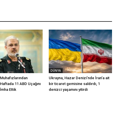
DÜNYA
 Muhafızlarından
Ukrayna, Hazar Denizi’nde İran’a ait
 Haftada 11 ABD Uçağını
bir ticaret gemisine saldırdı, 1
 İmha Ettik
denizci yaşamını yitirdi