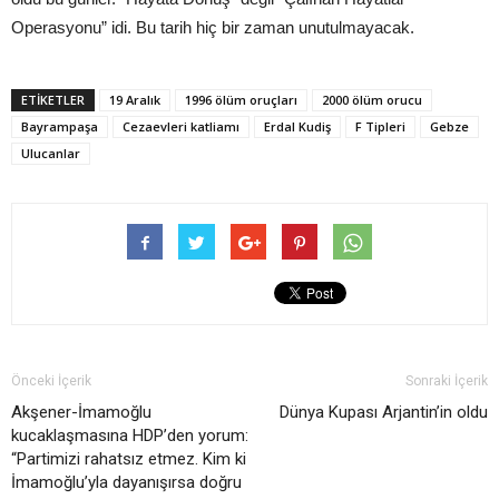
Operasyonu” idi. Bu tarih hiç bir zaman unutulmayacak.
ETIKETLER
19 Aralık
1996 ölüm oruçları
2000 ölüm orucu
Bayrampaşa
Cezaevleri katliamı
Erdal Kudiş
F Tipleri
Gebze
Ulucanlar
Önceki İçerik
Sonraki İçerik
Akşener-İmamoğlu
Dünya Kupası Arjantin’in oldu
kucaklaşmasına HDP’den yorum:
“Partimizi rahatsız etmez. Kim ki
İmamoğlu’yla dayanışırsa doğru