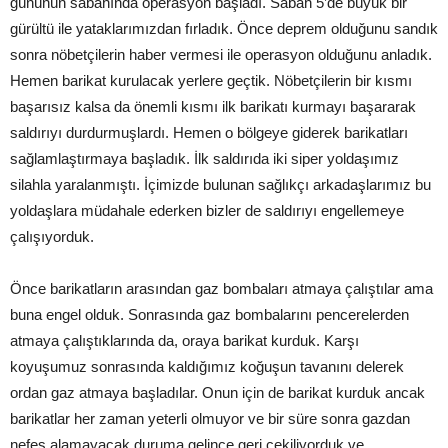
gününün sabahında operasyon başladı. Sabah 5’de büyük bir
gürültü ile yataklarımızdan fırladık. Önce deprem olduğunu sandık
sonra nöbetçilerin haber vermesi ile operasyon olduğunu anladık.
Hemen barikat kurulacak yerlere geçtik. Nöbetçilerin bir kısmı
başarısız kalsa da önemli kısmı ilk barikatı kurmayı başararak
saldırıyı durdurmuşlardı. Hemen o bölgeye giderek barikatları
sağlamlaştırmaya başladık. İlk saldırıda iki siper yoldaşımız
silahla yaralanmıştı. İçimizde bulunan sağlıkçı arkadaşlarımız bu
yoldaşlara müdahale ederken bizler de saldırıyı engellemeye
çalışıyorduk.
Önce barikatların arasından gaz bombaları atmaya çalıştılar ama
buna engel olduk. Sonrasında gaz bombalarını pencerelerden
atmaya çalıştıklarında da, oraya barikat kurduk. Karşı
koyuşumuz sonrasında kaldığımız koğuşun tavanını delerek
ordan gaz atmaya başladılar. Onun için de barikat kurduk ancak
barikatlar her zaman yeterli olmuyor ve bir süre sonra gazdan
nefes alamayacak duruma gelince geri çekiliyorduk ve