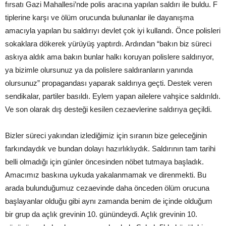
fırsatı Gazi Mahallesi’nde polis aracına yapılan saldırı ile buldu. F
tiplerine karşı ve ölüm orucunda bulunanlar ile dayanışma
amacıyla yapılan bu saldırıyı devlet çok iyi kullandı. Önce polisleri
sokaklara dökerek yürüyüş yaptırdı. Ardından “bakın biz süreci
askıya aldık ama bakın bunlar halkı koruyan polislere saldırıyor,
ya bizimle olursunuz ya da polislere saldıranların yanında
olursunuz” propagandası yaparak saldırıya geçti. Destek veren
sendikalar, partiler basıldı. Eylem yapan ailelere vahşice saldırıldı.
Ve son olarak dış desteği kesilen cezaevlerine saldırıya geçildi.
Bizler süreci yakından izlediğimiz için sıranın bize geleceğinin
farkındaydık ve bundan dolayı hazırlıklıydık. Saldırının tam tarihi
belli olmadığı için günler öncesinden nöbet tutmaya başladık.
Amacımız baskına uykuda yakalanmamak ve direnmekti. Bu
arada bulunduğumuz cezaevinde daha önceden ölüm orucuna
başlayanlar olduğu gibi aynı zamanda benim de içinde olduğum
bir grup da açlık grevinin 10. günündeydi. Açlık grevinin 10.