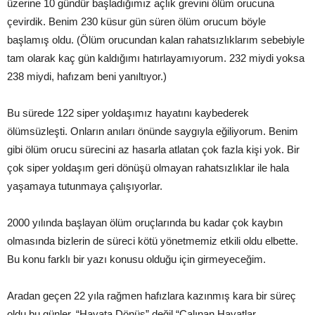
üzerine 10 gündür başladığımız açlık grevini ölüm orucuna
çevirdik. Benim 230 küsur gün süren ölüm orucum böyle
başlamış oldu. (Ölüm orucundan kalan rahatsızlıklarım sebebiyle
tam olarak kaç gün kaldığımı hatırlayamıyorum. 232 miydi yoksa
238 miydi, hafızam beni yanıltıyor.)
Bu sürede 122 siper yoldaşımız hayatını kaybederek
ölümsüzleşti. Onların anıları önünde saygıyla eğiliyorum. Benim
gibi ölüm orucu sürecini az hasarla atlatan çok fazla kişi yok. Bir
çok siper yoldaşım geri dönüşü olmayan rahatsızlıklar ile hala
yaşamaya tutunmaya çalışıyorlar.
2000 yılında başlayan ölüm oruçlarında bu kadar çok kaybın
olmasında bizlerin de süreci kötü yönetmemiz etkili oldu elbette.
Bu konu farklı bir yazı konusu olduğu için girmeyeceğim.
Aradan geçen 22 yıla rağmen hafızlara kazınmış kara bir süreç
oldu bu günler. “Hayata Dönüş” değil “Çalınan Hayatlar