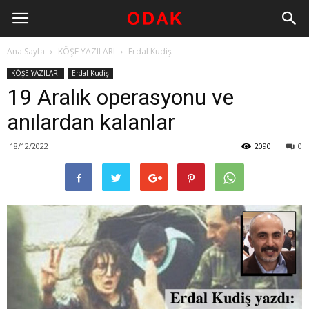
Ana Sayfa
KÖŞE YAZILARI
Erdal Kudiş
KÖŞE YAZILARI
Erdal Kudiş
19 Aralık operasyonu ve
anılardan kalanlar
18/12/2022
2090
0