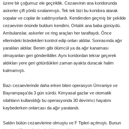
üzere bir çoğumuz ele geçirildik. Cezaevinin ana koridorunda
askerler çift yönlü sıralanmıştı. Tek tek bizi bu koridora atarak
sopalar ve coplar ile saldırıyorlardı. Kendimden geçmiş bir şekilde
cezaevinin önünde buldum kendimi. Ortalık ana baba günüydü.
Ambulanslar, askerler ve ring araçları her taraftaydı. Önce
ellerindeki listedekileri kontrol edip onları aldılar. Sonrasında ağır
yaralıları aldılar. Benim gibi ölümcül ya da ağır kanaması
olmayanları geri gönderildiler. Aynı koridordan tekrar geçerek
aldıkları yere geri götürdükleri zaman ayakta duracak halim
kalmamıştı.
Bazı cezaevlerinde daha erken biten operasyon Ümraniye ve
Bayrampaşa’da 3 gün sürdü. Kimyasal gazlar ve otomatik
silahların kullanıldığı bu operasyonda 30 devrimci hayatını
kaybederken onlarcası da ağır yaralandı.
Saldırı bütün cezaevlerine olmuştu ve F Tipleri açılmıştı. Bunun