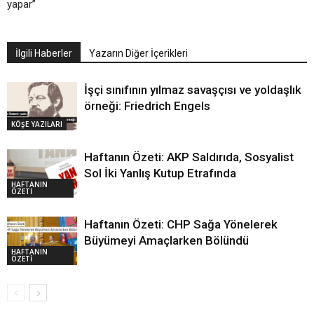
yapar”
İlgili Haberler
Yazarın Diğer İçerikleri
İşçi sınıfının yılmaz savaşçısı ve yoldaşlık
örneği: Friedrich Engels
KÖŞE YAZILARI
Haftanın Özeti: AKP Saldırıda, Sosyalist
Sol İki Yanlış Kutup Etrafında
HAFTANIN
ÖZETİ
Haftanın Özeti: CHP Sağa Yönelerek
Büyümeyi Amaçlarken Bölündü
HAFTANIN
ÖZETİ