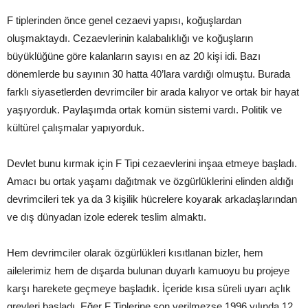
F tiplerinden önce genel cezaevi yapısı, koğuşlardan
oluşmaktaydı. Cezaevlerinin kalabalıklığı ve koğuşların
büyüklüğüne göre kalanların sayısı en az 20 kişi idi. Bazı
dönemlerde bu sayının 30 hatta 40’lara vardığı olmuştu. Burada
farklı siyasetlerden devrimciler bir arada kalıyor ve ortak bir hayat
yaşıyorduk. Paylaşımda ortak komün sistemi vardı. Politik ve
kültürel çalışmalar yapıyorduk.
Devlet bunu kırmak için F Tipi cezaevlerini inşaa etmeye başladı.
Amacı bu ortak yaşamı dağıtmak ve özgürlüklerini elinden aldığı
devrimcileri tek ya da 3 kişilik hücrelere koyarak arkadaşlarından
ve dış dünyadan izole ederek teslim almaktı.
Hem devrimciler olarak özgürlükleri kısıtlanan bizler, hem
ailelerimiz hem de dışarda bulunan duyarlı kamuoyu bu projeye
karşı harekete geçmeye başladık. İçeride kısa süreli uyarı açlık
grevleri başladı. Eğer F Tiplerine son verilmezse 1996 yılında 12