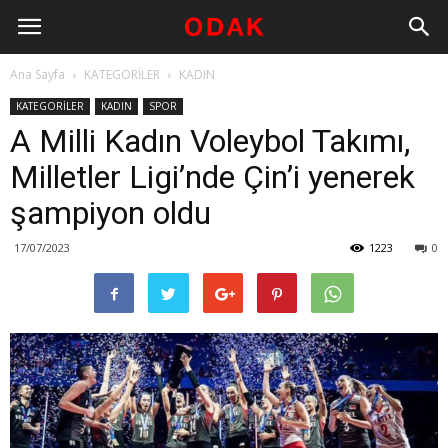
Ana Sayfa
KATEGORİLER
KADIN
KATEGORİLER
KADIN
SPOR
A Milli Kadın Voleybol Takımı,
Milletler Ligi’nde Çin’i yenerek
şampiyon oldu
17/07/2023
1223
0