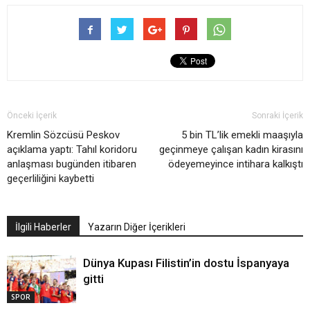
Önceki İçerik
Sonraki İçerik
Kremlin Sözcüsü Peskov
5 bin TL’lik emekli maaşıyla
açıklama yaptı: Tahıl koridoru
geçinmeye çalışan kadın kirasını
anlaşması bugünden itibaren
ödeyemeyince intihara kalkıştı
geçerliliğini kaybetti
İlgili Haberler
Yazarın Diğer İçerikleri
Dünya Kupası Filistin’in dostu İspanyaya
gitti
SPOR