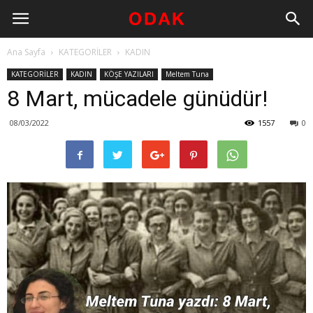
Ana Sayfa
KATEGORİLER
KADIN
KATEGORİLER
KADIN
KÖŞE YAZILARI
Meltem Tuna
8 Mart, mücadele günüdür!
08/03/2022
1557
0