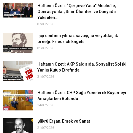
Haftanın Özeti: “Çerçeve Yasa” Meclis’te;
Operasyonlar, Sınır Ölümleri ve Dünyada
Yükselen...
07/08/2026
İşçi sınıfının yılmaz savaşçısı ve yoldaşlık
örneği: Friedrich Engels
05/08/2026
Haftanın Özeti: AKP Saldırıda, Sosyalist Sol İki
Yanlış Kutup Etrafında
31/07/2026
Haftanın Özeti: CHP Sağa Yönelerek Büyümeyi
Amaçlarken Bölündü
24/07/2026
Şükrü Erşan, Emek ve Sanat
21/07/2026