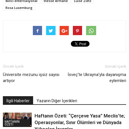
İkinci enternasyonal
Inesse Armand
Luise Zietz
Rosa Luxemburg
Önceki İçerik
Sonraki İçerik
Üniversite mezunu işsiz sayısı
İsveç’te Ukrayna’yla dayanışma
artıyor
eylemleri
İlgili Haberler
Yazarın Diğer İçerikleri
Haftanın Özeti: “Çerçeve Yasa” Meclis’te;
HAFTANIN
Operasyonlar, Sınır Ölümleri ve Dünyada
ÖZETİ
Yükselen İsyanlar