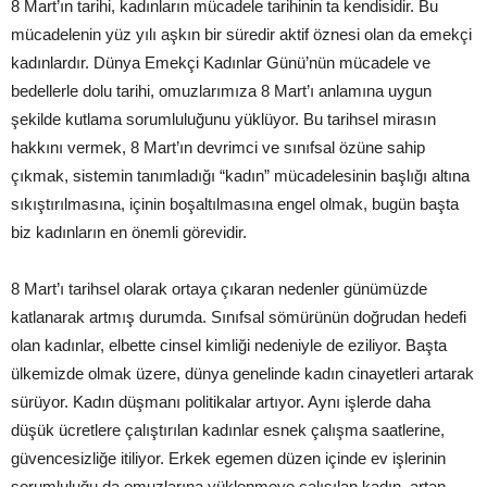
8 Mart’ın tarihi, kadınların mücadele tarihinin ta kendisidir. Bu
mücadelenin yüz yılı aşkın bir süredir aktif öznesi olan da emekçi
kadınlardır. Dünya Emekçi Kadınlar Günü’nün mücadele ve
bedellerle dolu tarihi, omuzlarımıza 8 Mart’ı anlamına uygun
şekilde kutlama sorumluluğunu yüklüyor. Bu tarihsel mirasın
hakkını vermek, 8 Mart’ın devrimci ve sınıfsal özüne sahip
çıkmak, sistemin tanımladığı “kadın” mücadelesinin başlığı altına
sıkıştırılmasına, içinin boşaltılmasına engel olmak, bugün başta
biz kadınların en önemli görevidir.
8 Mart’ı tarihsel olarak ortaya çıkaran nedenler günümüzde
katlanarak artmış durumda. Sınıfsal sömürünün doğrudan hedefi
olan kadınlar, elbette cinsel kimliği nedeniyle de eziliyor. Başta
ülkemizde olmak üzere, dünya genelinde kadın cinayetleri artarak
sürüyor. Kadın düşmanı politikalar artıyor. Aynı işlerde daha
düşük ücretlere çalıştırılan kadınlar esnek çalışma saatlerine,
güvencesizliğe itiliyor. Erkek egemen düzen içinde ev işlerinin
sorumluluğu da omuzlarına yüklenmeye çalışılan kadın, artan