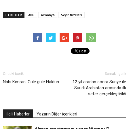
ETIKETLER
ABD
Almanya
Seyir füzeleri
Önceki İçerik
Sonraki İçerik
Nabi Kımran: Güle güle Haldun…
12 yıl aradan sonra Suriye ile
Suudi Arabistan arasında ilk
sefer gerçekleştirildi
İlgili Haberler
Yazarın Diğer İçerikleri