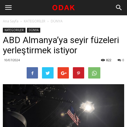
Ana Sayfa
KATEGORİLER
DÜNYA
KATEGORİLER
DÜNYA
ABD Almanya’ya seyir füzeleri
yerleştirmek istiyor
10/07/2024
822
0