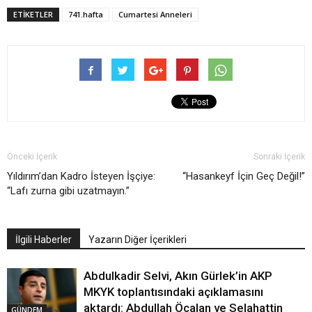
ETIKETLER
741.hafta
Cumartesi Anneleri
Önceki İçerik
Sonraki İçerik
Yıldırım’dan Kadro İsteyen İşçiye:
“Hasankeyf İçin Geç Değil!”
“Lafı zurna gibi uzatmayın.”
İlgili Haberler
Yazarın Diğer İçerikleri
Abdulkadir Selvi, Akın Gürlek’in AKP
MKYK toplantısındaki açıklamasını
aktardı: Abdullah Öcalan ve Selahattin
GÜNDEM