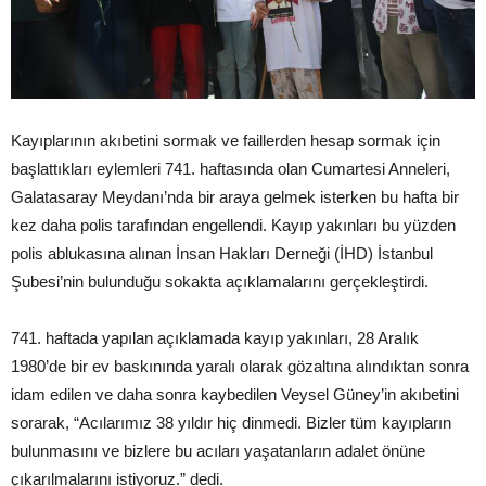
Kayıplarının akıbetini sormak ve faillerden hesap sormak için
başlattıkları eylemleri 741. haftasında olan Cumartesi Anneleri,
Galatasaray Meydanı’nda bir araya gelmek isterken bu hafta bir
kez daha polis tarafından engellendi. Kayıp yakınları bu yüzden
polis ablukasına alınan İnsan Hakları Derneği (İHD) İstanbul
Şubesi’nin bulunduğu sokakta açıklamalarını gerçekleştirdi.
741. haftada yapılan açıklamada kayıp yakınları, 28 Aralık
1980’de bir ev baskınında yaralı olarak gözaltına alındıktan sonra
idam edilen ve daha sonra kaybedilen Veysel Güney’in akıbetini
sorarak, “Acılarımız 38 yıldır hiç dinmedi. Bizler tüm kayıpların
bulunmasını ve bizlere bu acıları yaşatanların adalet önüne
çıkarılmalarını istiyoruz.” dedi.