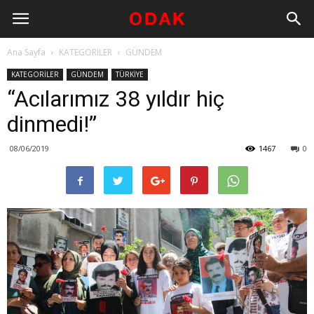
Ana Sayfa
KATEGORİLER
GÜNDEM
KATEGORİLER
GÜNDEM
TÜRKİYE
“Acılarımız 38 yıldır hiç
dinmedi!”
08/06/2019
1467
0