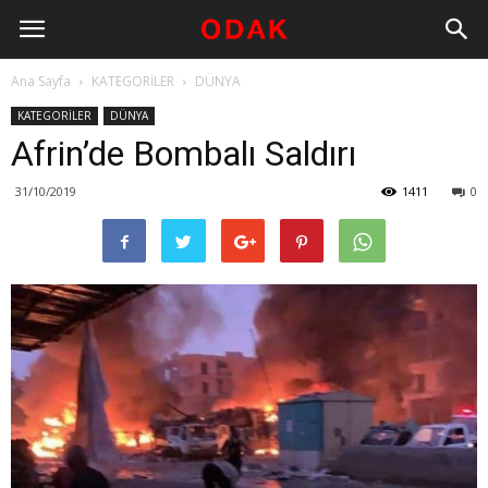
Ana Sayfa
KATEGORİLER
DÜNYA
KATEGORİLER
DÜNYA
Afrin’de Bombalı Saldırı
31/10/2019
1411
0