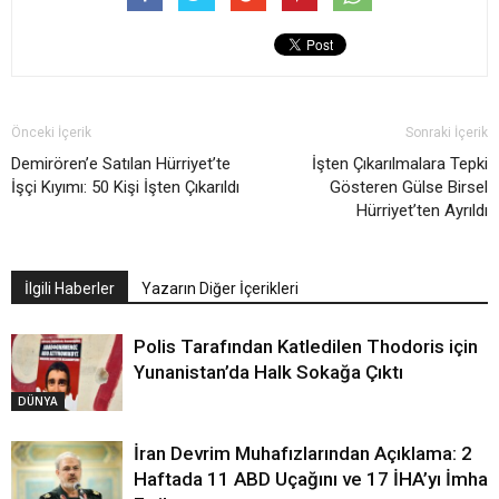
Önceki İçerik
Sonraki İçerik
Demirören’e Satılan Hürriyet’te
İşten Çıkarılmalara Tepki
İşçi Kıyımı: 50 Kişi İşten Çıkarıldı
Gösteren Gülse Birsel
Hürriyet’ten Ayrıldı
İlgili Haberler
Yazarın Diğer İçerikleri
Polis Tarafından Katledilen Thodoris için
Yunanistan’da Halk Sokağa Çıktı
DÜNYA
İran Devrim Muhafızlarından Açıklama: 2
Haftada 11 ABD Uçağını ve 17 İHA’yı İmha