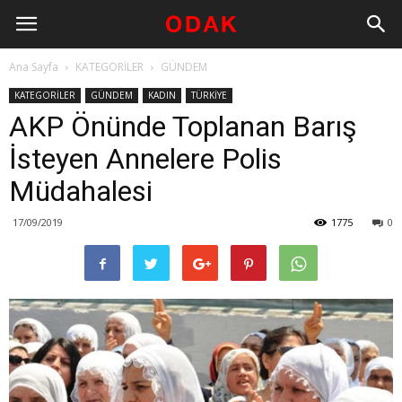
Ana Sayfa
KATEGORİLER
GÜNDEM
KATEGORİLER
GÜNDEM
KADIN
TÜRKİYE
AKP Önünde Toplanan Barış
İsteyen Annelere Polis
Müdahalesi
17/09/2019
1775
0