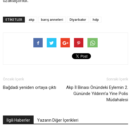
uzaklaştırıldı.
ETIKETLER
akp
barış anneleri
Diyarbakır
hdp
Önceki İçerik
Sonraki İçerik
Bağdadi yeniden ortaya çıktı
Akp İl Binası Önündeki Eylemin 2.
Gününde Yıldırım’a Yine Polis
Müdahalesi
İlgili Haberler
Yazarın Diğer İçerikleri