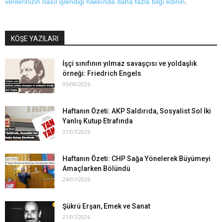
verilerinizin nasıl işlendiği hakkında daha fazla bilgi edinin
.
KÖŞE YAZILARI
İşçi sınıfının yılmaz savaşçısı ve yoldaşlık
örneği: Friedrich Engels
05/08/2026
Haftanın Özeti: AKP Saldırıda, Sosyalist Sol İki
Yanlış Kutup Etrafında
31/07/2026
Haftanın Özeti: CHP Sağa Yönelerek Büyümeyi
Amaçlarken Bölündü
24/07/2026
Şükrü Erşan, Emek ve Sanat
21/07/2026