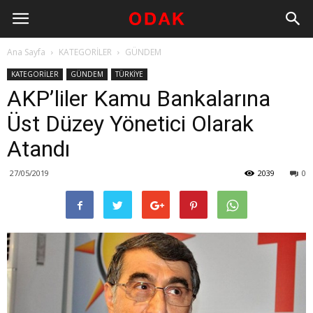
Ana Sayfa
KATEGORİLER
GÜNDEM
KATEGORİLER
GÜNDEM
TÜRKİYE
AKP’liler Kamu Bankalarına
Üst Düzey Yönetici Olarak
Atandı
27/05/2019
2039
0