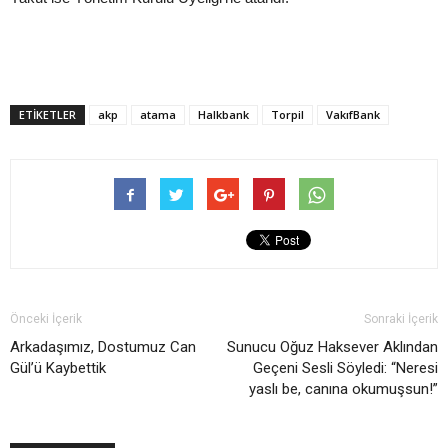
ETIKETLER
akp
atama
Halkbank
Torpil
VakıfBank
Önceki İçerik
Sonraki İçerik
Arkadaşımız, Dostumuz Can
Sunucu Oğuz Haksever Aklından
Gül’ü Kaybettik
Geçeni Sesli Söyledi: “Neresi
yaslı be, canına okumuşsun!”