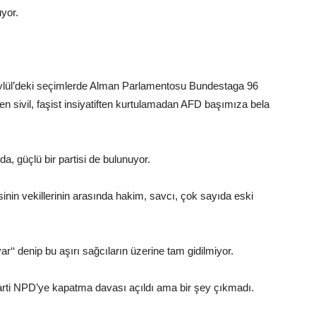
yor.
 Eylül’deki seçimlerde Alman Parlamentosu Bundestaga 96
n sivil, faşist insiyatiften kurtulamadan AFD başımıza bela
 da, güçlü bir partisi de bulunuyor.
nin vekillerinin arasında hakim, savcı, çok sayıda eski
r‘‘ denip bu aşırı sağcıların üzerine tam gidilmiyor.
rti NPD’ye kapatma davası açıldı ama bir şey çıkmadı.