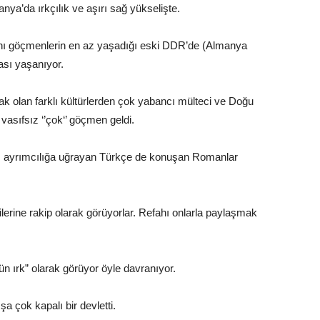
ya’da ırkçılık ve aşırı sağ yükselişte.
anı göçmenlerin en az yaşadığı eski DDR’de (Almanya
ası yaşanıyor.
ak olan farklı kültürlerden çok yabancı mülteci ve Doğu
asıfsız ‘’çok‘’ göçmen geldi.
an, ayrımcılığa uğrayan Türkçe de konuşan Romanlar
lerine rakip olarak görüyorlar. Refahı onlarla paylaşmak
tün ırk” olarak görüyor öyle davranıyor.
a çok kapalı bir devletti.