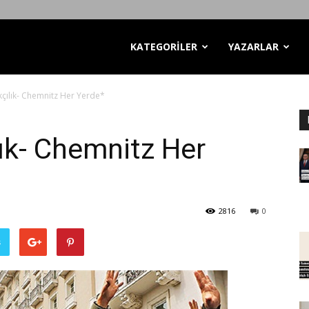
KATEGORİLER
YAZARLAR
kçılık- Chemnitz Her Yerde*
lık- Chemnitz Her
2816
0
ş