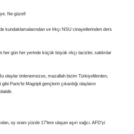
 ye. Ne güzel!
de kundaklamalarından ve Irkçı NSU cinayetlerinden ders
er gün her yerinde küçük büyük ırkçı tacizler, saldırılar
u olaylar önlenemezse, mazallah bizim Türkiyelilerden,
ibi Paris’te Magripli gençlerin çıkardığı olayların
abilir.
ı olan, oy oranı yüzde 17’lere ulaşan aşırı sağcı. AFD’yi