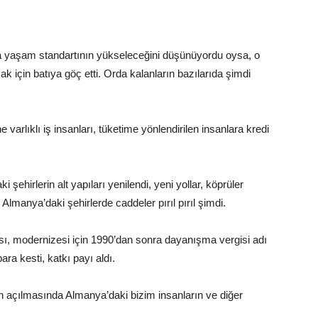
a yaşam standartının yükseleceğini düşünüyordu oysa, o
için batıya göç etti. Orda kalanların bazılarıda şimdi
arlıklı iş insanları, tüketime yönlendirilen insanlara kredi
hirlerin alt yapıları yenilendi, yeni yollar, köprüler
ğu Almanya’daki şehirlerde caddeler pırıl pırıl şimdi.
ı, modernizesi için 1990’dan sonra dayanışma vergisi adı
ra kesti, katkı payı aldı.
in açılmasında Almanya’daki bizim insanların ve diğer