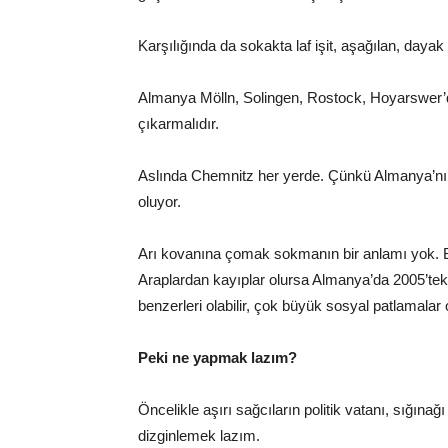
Karşılığında da sokakta laf işit, aşağılan, dayak
Almanya Mölln, Solingen, Rostock, Hoyarswer’
çıkarmalıdır.
Aslında Chemnitz her yerde. Çünkü Almanya’nın h
oluyor.
Arı kovanına çomak sokmanın bir anlamı yok. B
Araplardan kayıplar olursa Almanya’da 2005’teki g
benzerleri olabilir, çok büyük sosyal patlamalar ol
Peki ne yapmak lazım?
Öncelikle aşırı sağcıların politik vatanı, sığınağ
dizginlemek lazım.