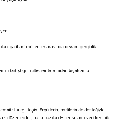
yor.
tılan ‘gariban’ mülteciler arasında devam gerginlik
’ın tartıştığı mülteciler tarafından bıçaklanıp
tzli ırkçı, faşist örgütlerin, partilerin de desteğiyle
ler düzenlediler; hatta bazıları Hitler selamı verirken bile