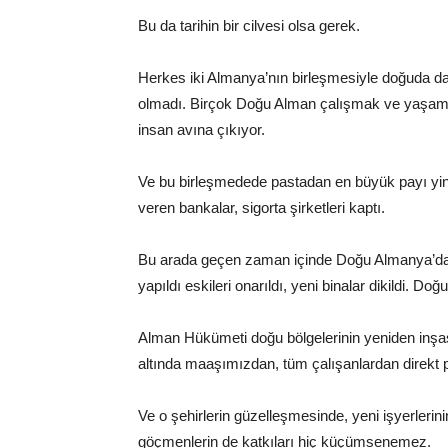
Bu da tarihin bir cilvesi olsa gerek.
Herkes iki Almanya’nın birleşmesiyle doğuda d
olmadı. Birçok Doğu Alman çalışmak ve yaşamak 
insan avına çıkıyor.
Ve bu birleşmedede pastadan en büyük payı yine v
veren bankalar, sigorta şirketleri kaptı.
Bu arada geçen zaman içinde Doğu Almanya’daki şe
yapıldı eskileri onarıldı, yeni binalar dikildi. Do
Alman Hükümeti doğu bölgelerinin yeniden inşas
altında maaşımızdan, tüm çalışanlardan direkt pa
Ve o şehirlerin güzelleşmesinde, yeni işyerlerin
göçmenlerin de katkıları hiç küçümsenemez.