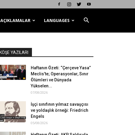
AÇIKLAMALAR
LANGUAGES
KÖŞE YAZILARI
Haftanın Özeti: “Çerçeve Yasa”
Meclis’te; Operasyonlar, Sınır
Ölümleri ve Dünyada
Yükselen...
07/08/2026
İşçi sınıfının yılmaz savaşçısı
ve yoldaşlık örneği: Friedrich
Engels
05/08/2026
Haftanın Özeti: AKP Saldırıda,