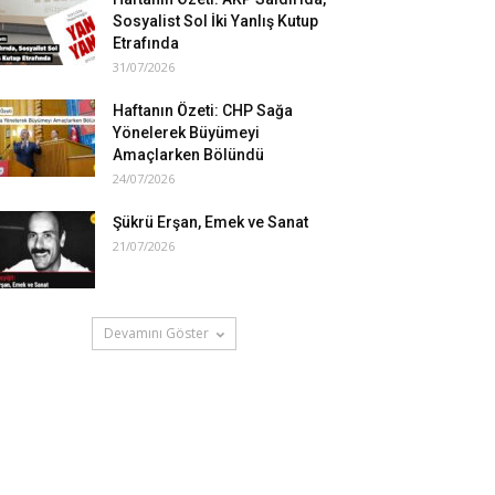
Sosyalist Sol İki Yanlış Kutup
Etrafında
31/07/2026
Haftanın Özeti: CHP Sağa
Yönelerek Büyümeyi
Amaçlarken Bölündü
24/07/2026
Şükrü Erşan, Emek ve Sanat
21/07/2026
Devamını Göster