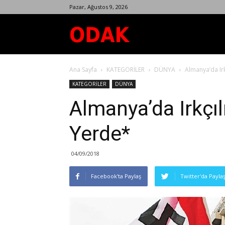
Pazar, Ağustos 9, 2026
Odak
Ana Sayfa
KATEGORİLER
DÜNYA
Almanya’da Ir
Dergisi
KATEGORİLER
DÜNYA
Almanya’da Irkçı
Yerde*
04/09/2018
Facebook'ta Paylaş
Twitter'da Payla